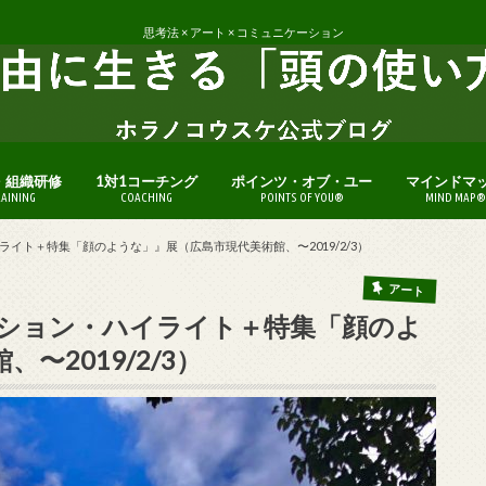
思考法 × アート × コミュニケーション
・組織研修
1対1コーチング
ポインツ・オブ・ユー
マインドマ
RAINING
COACHING
POINTS OF YOU®
MIND MAP®
イト＋特集「顔のような」』展（広島市現代美術館、〜2019/2/3）
アート
ション・ハイライト＋特集「顔のよ
〜2019/2/3）