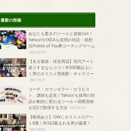
最新の投稿
あなたも驚きのツールと資格Get！
Yahoo!やIKEAも採用の対話・発想
法Points of You®コーチングゲーム
2023.02.02
【名古屋栄・伏見周辺】現代アート
巡りするならココ！年500展以上い
く男のオススメ美術館・ギャラリー
2022.10.19
コーチ・カウンセラー・セラピス
ト、講師も必見！Yahoo!も採用の対
話が劇的に変わるツール＋国際資格
を2日で取得する方法
2022.07.01
【動画あり】GWにオススメのアー
ト8選！年563展まわる男が厳選！
2022.05.02