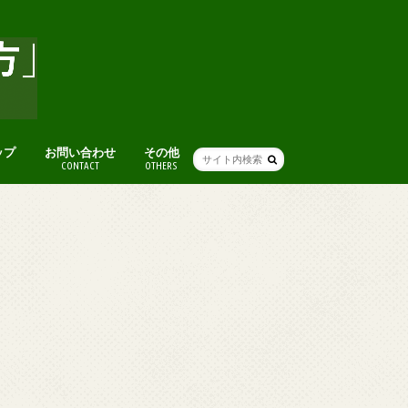
ップ
お問い合わせ
その他
CONTACT
OTHERS
人気記事まとめ
アート
グルメ
本
ライフハック(便利ワザ・考え方)
人生・仕事を楽しむ考え方
ファッション
ブログ術
おすすめスポット
便利ツール・ガジェット
音楽
オススメ映画
その他