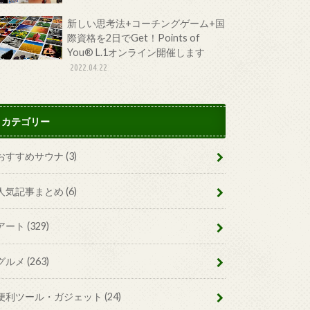
新しい思考法+コーチングゲーム+国
際資格を2日でGet！Points of
You® L.1オンライン開催します
2022.04.22
カテゴリー
おすすめサウナ
(3)
人気記事まとめ
(6)
アート
(329)
グルメ
(263)
便利ツール・ガジェット
(24)