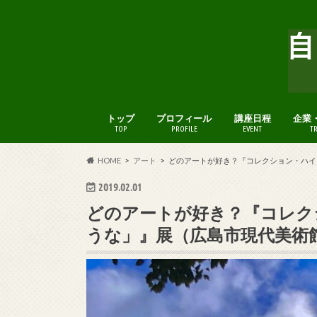
トップ
プロフィール
講座日程
企業
TOP
PROFILE
EVENT
T
HOME
アート
どのアートが好き？『コレクション・ハイラ
2019.02.01
どのアートが好き？『コレク
うな」』展（広島市現代美術館、