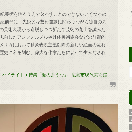
世紀美術を語るうえで欠かすことのできないいくつかの
世紀前半に、先鋭的な芸術運動に関わりながら独自のス
の美術表現から逸脱しつつ新たな芸術の創出を試みた
志向したアンフォルメルや具体美術協会などの前衛的
メリカにおいて抽象表現主義以降の新しい絵画の流れ
歴史に名を刻む、偉大な作家たちによって生みだされ
ン・ハイライト＋特集「顔のような」 | 広島市現代美術館