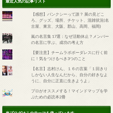
最近人気の記事リスト
【感想】バンクシーって誰？ 展の見どこ
ろ、グッズ、場所、チケット、混雑状況(名
古屋、東京、大阪、郡山、高岡、福岡)
嵐の名言集 17選：なぜ活動休止？メンバー
の名言に学ぶ、成功の考え方
【要注意】チームラボボーダレスに行く前
に！気をつけるべき3つのこと
【名言】志村けん、１６の言葉「１回きり
しかない人生なんだから、自分の好きなよ
うに、自分に正直に生きようよ」
プロがオススメする！マインドマップを学
ぶための必読本2冊
当ブログはこのテーマを使っています