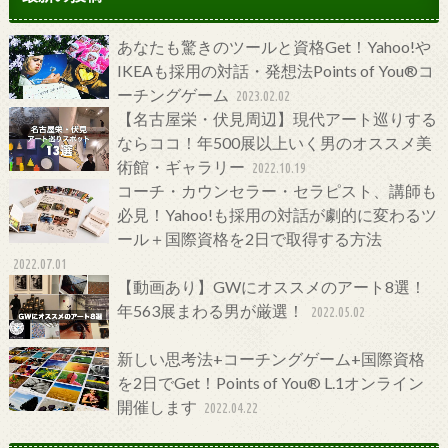
あなたも驚きのツールと資格Get！Yahoo!や
IKEAも採用の対話・発想法Points of You®コ
ーチングゲーム
2023.02.02
【名古屋栄・伏見周辺】現代アート巡りする
ならココ！年500展以上いく男のオススメ美
術館・ギャラリー
2022.10.19
コーチ・カウンセラー・セラピスト、講師も
必見！Yahoo!も採用の対話が劇的に変わるツ
ール＋国際資格を2日で取得する方法
2022.07.01
【動画あり】GWにオススメのアート8選！
年563展まわる男が厳選！
2022.05.02
新しい思考法+コーチングゲーム+国際資格
を2日でGet！Points of You® L.1オンライン
開催します
2022.04.22