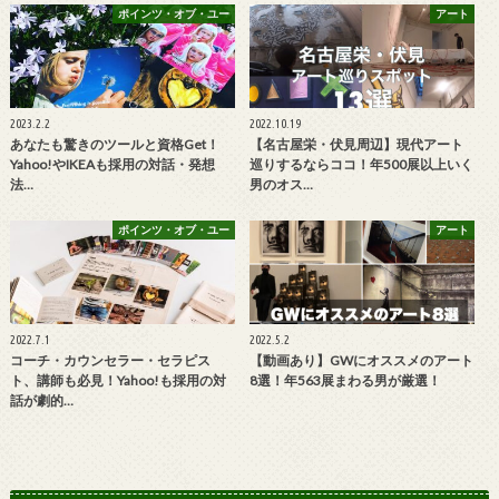
ポインツ・オブ・ユー
アート
2023.2.2
2022.10.19
あなたも驚きのツールと資格Get！
【名古屋栄・伏見周辺】現代アート
Yahoo!やIKEAも採用の対話・発想
巡りするならココ！年500展以上いく
法…
男のオス…
ポインツ・オブ・ユー
アート
2022.7.1
2022.5.2
コーチ・カウンセラー・セラピス
【動画あり】GWにオススメのアート
ト、講師も必見！Yahoo!も採用の対
8選！年563展まわる男が厳選！
話が劇的…