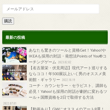
購読
最新の投稿
あなたも驚きのツールと資格Get！Yahoo!や
IKEAも採用の対話・発想法Points of You®コ
ーチングゲーム
2023.02.02
【名古屋栄・伏見周辺】現代アート巡りする
ならココ！年500展以上いく男のオススメ美
術館・ギャラリー
2022.10.19
コーチ・カウンセラー・セラピスト、講師も
必見！Yahoo!も採用の対話が劇的に変わるツ
ール＋国際資格を2日で取得する方法
2022.07.01
【動画あり】GWにオススメのアート8選！