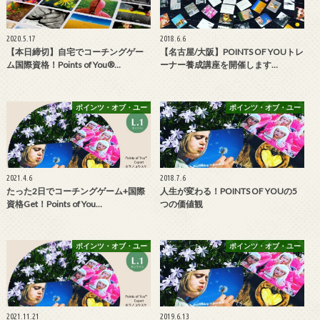
2020.5.17
2018.6.6
【本日締切】自宅でコーチングゲー
【名古屋/大阪】POINTS OF YOUトレ
ム国際資格！Points of You®…
ーナー養成講座を開催します…
ポインツ・オブ・ユー
ポインツ・オブ・ユー
2021.4.6
2018.7.6
たった2日でコーチングゲーム+国際
人生が変わる！POINTS OF YOUの5
資格Get！Points of You…
つの価値観
ポインツ・オブ・ユー
ポインツ・オブ・ユー
2021.11.21
2019.6.13