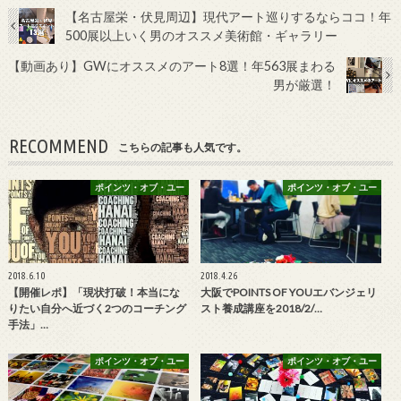
【名古屋栄・伏見周辺】現代アート巡りするならココ！年
500展以上いく男のオススメ美術館・ギャラリー
【動画あり】GWにオススメのアート8選！年563展まわる
男が厳選！
RECOMMEND
こちらの記事も人気です。
ポインツ・オブ・ユー
ポインツ・オブ・ユー
2018.6.10
2018.4.26
【開催レポ】「現状打破！本当にな
大阪でPOINTS OF YOUエバンジェリ
りたい自分へ近づく2つのコーチング
スト養成講座を2018/2/…
手法」…
ポインツ・オブ・ユー
ポインツ・オブ・ユー