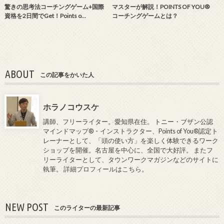
驚きの思考法コーチングゲーム+国際
マスターが解説！POINTS OF YOU®
資格を2日間でGet！Points o…
コーチングゲームとは？
ABOUT
この記事をかいた人
ホラノコウスケ
講師、フリーライター。愛知県在住。 トニー・ブザン公認
マインドマップ®・インストラクター、Points of You®認定ト
レーナーとして、「頭の使い方」を楽しく体験できるワーク
ショップを開催。名古屋を中心に、全国で大好評。 またフ
リーライターとして、タウンワークマガジンなどのサイトに
執筆。
詳細プロフィールはこちら
。
NEW POST
このライターの最新記事