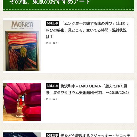
その他、東京のおすすめアート
「ムンク展―共鳴する魂の叫び」(上野)：
叫びの秘密、見どころ、空いてる時間・混雑状況
は？
2018.11.06
梅沢和木 + TAKU OBATA 「超えてゆく風
景」展＠ワタリウム美術館(外苑前、〜2018/12/2)
2018.10.08
光をどう表現する？ジャッキー・サコッチ