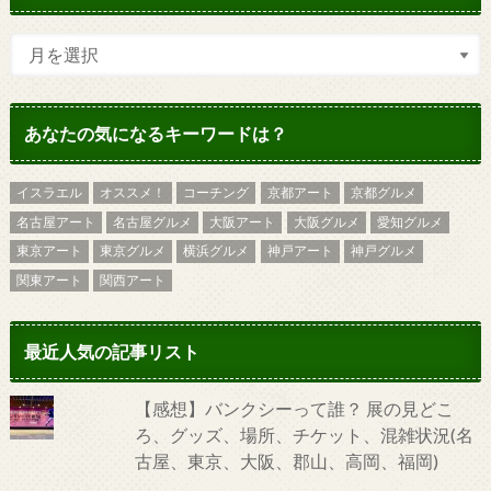
あなたの気になるキーワードは？
イスラエル
オススメ！
コーチング
京都アート
京都グルメ
名古屋アート
名古屋グルメ
大阪アート
大阪グルメ
愛知グルメ
東京アート
東京グルメ
横浜グルメ
神戸アート
神戸グルメ
関東アート
関西アート
最近人気の記事リスト
【感想】バンクシーって誰？ 展の見どこ
ろ、グッズ、場所、チケット、混雑状況(名
古屋、東京、大阪、郡山、高岡、福岡)