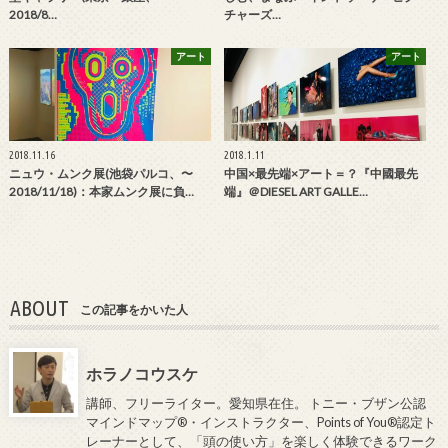
2018/8…
チャーズ…
アート
アート
2018.11.16
2018.1.11
ニュウ・ムンク展(池袋パルコ、〜
中国×最先端×アート＝？『中國最先
2018/11/18)：本家ムンク展に負…
端』＠DIESEL ART GALLE…
ABOUT
この記事をかいた人
ホラノコウスケ
講師、フリーライター。愛知県在住。 トニー・ブザン公認
マインドマップ®・インストラクター、Points of You®認定ト
レーナーとして、「頭の使い方」を楽しく体験できるワーク