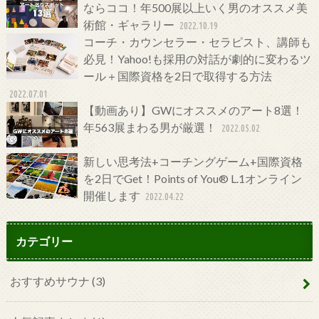
ならココ！年500展以上いく男のオススメ美
術館・ギャラリー
2022.10.19
コーチ・カウンセラー・セラピスト、講師も
必見！Yahoo!も採用の対話が劇的に変わるツ
ール＋国際資格を2日で取得する方法
2022.07.01
【動画あり】GWにオススメのアート8選！
年563展まわる男が厳選！
2022.05.02
新しい思考法+コーチングゲーム+国際資格
を2日でGet！Points of You® L.1オンライン
開催します
2022.04.22
カテゴリー
おすすめサウナ
(3)