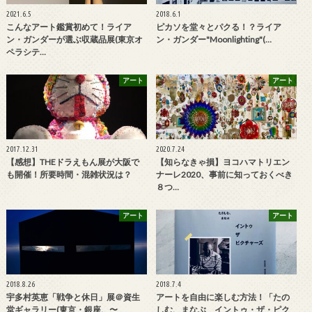
2021.6.5
2018.6.1
こんなアート鑑賞初めて！ライア
ピカソを堂々とパクる！？ライア
ン・ガンダーが選ぶ収蔵品展(東京オ
ン・ガンダー"Moonlighting"(…
ペラシテ…
アート
アート
2017.12.31
2020.7.24
【感想】THEドラえもん展が大阪で
【知らなきゃ損】ヨコハマトリエン
も開催！所要時間・混雑状況は？
ナーレ2020、事前に知っておくべき
８つ…
アート
アート
2018.8.26
2018.7.4
宇多村英恵「戦争と休日」展＠資生
アートを自由に楽しむ方法！「たの
堂ギャラリー(東京・銀座、〜
しむ、まなぶ イントゥ・ザ・ピク