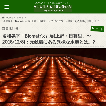
思考法 × アート × コミュニケーション
HOME
アート
名和晃平「Biomatrix」展(上野・日暮里、〜2018/12/8)：元銭湯にある異様な水泡とは…？
2018.11.08
アート
名和晃平「Biomatrix」展(上野・日暮里、〜
2018/12/8)：元銭湯にある異様な水泡とは…？