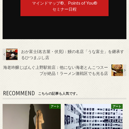
マインドマップ®、Points of You®
セミナー日程
おか富士(名古屋・伏見)：鰻の名店「うな富士」を継承す
るひつまぶし店
海老吟醸じぱんぐ上野駅前店：他にない海老とんこつスー
プが絶品！ラーメン激戦区でも光る店
RECOMMEND
こちらの記事も人気です。
アート
アート