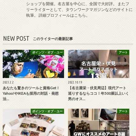
ショップを開催。名古屋を中心に、全国で大好評。 またフ
リーライターとして、タウンワークマガジンなどのサイトに
執筆。
詳細プロフィールはこちら
。
NEW POST
このライターの最新記事
ポインツ・オブ・ユー
アート
2023.2.2
2022.10.19
あなたも驚きのツールと資格Get！
【名古屋栄・伏見周辺】現代アート
Yahoo!やIKEAも採用の対話・発想
巡りするならココ！年500展以上いく
法…
男のオス…
ポインツ・オブ・ユー
アート