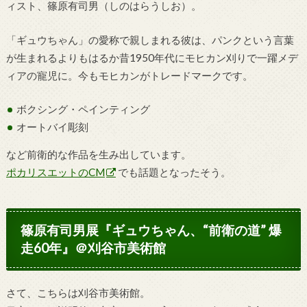
ィスト、篠原有司男（しのはらうしお）。
「ギュウちゃん」の愛称で親しまれる彼は、パンクという言葉
が生まれるよりもはるか昔1950年代にモヒカン刈りで一躍メデ
ィアの寵児に。今もモヒカンがトレードマークです。
ボクシング・ペインティング
オートバイ彫刻
など前衛的な作品を生み出しています。
ポカリスエットのCM
でも話題となったそう。
篠原有司男展『ギュウちゃん、“前衛の道” 爆
走60年』＠刈谷市美術館
さて、こちらは刈谷市美術館。