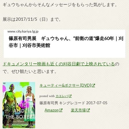
ギュウちゃんからそんなメッセージをもらった気がします。
展示は2017/11/5（日）まで。
www.city.kariya.lg.jp
篠原有司男展 ギュウちゃん、“前衛の道”爆走60年｜刈
谷市｜刈谷市美術館
ドキュメンタリー映画も近くの刈谷日劇で上映されている
の
で、ぜひ観たいと思います。
キューティー&ボクサー [DVD]
posted with
カエレバ
篠原有司男 キングレコード 2017-07-05
Amazon
楽天市場