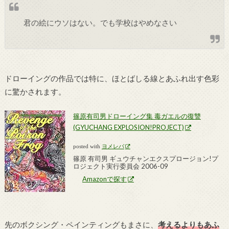
君の絵にウソはない。でも学校はやめなさい
ドローイングの作品では特に、ほとばしる線とあふれ出す色彩
に驚かされます。
篠原有司男ドローイング集 毒ガエルの復讐
(GYUCHANG EXPLOSION!PROJECT)
posted with
ヨメレバ
篠原 有司男 ギュウチャンエクスプロージョン!プ
ロジェクト実行委員会 2006-09
Amazonで探す
先のボクシング・ペインティングもまさに、
考えるよりもあふ