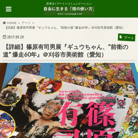
思考法 × アート × コミュニケーション
HOME
アート
【詳細】篠原有司男展『ギュウちゃん、“前衛の道” 爆走60年』＠刈谷市美術館（愛知）
2017.09.29
アート
【詳細】篠原有司男展『ギュウちゃん、“前衛の
道” 爆走60年』＠刈谷市美術館（愛知）