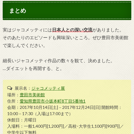
まとめ
実はジャコメッティには
日本人との深い交流
がありました。
そのあたりのエピソードも興味深いところ。ぜひ豊田市美術館
で楽しんでください。
細長いジャコメッティ作品の数々を観て、決めました。
…ダイエットを再開する、と。
展示名：
ジャコメッティ展
場所：
豊田市美術館
住所：
愛知県豊田市小坂本町8丁目5番地1
会期：2017年10月14日[土]－2017年12月24日[日] 開館時間：
10:00－17:30（入場は17:00まで）
休館日：月曜日
入場料：一般1,400円[1,200円]／高校･大学生1,100円[900円]／
中学生以下無料