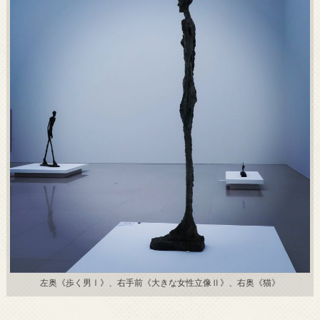
左奥《歩く男Ⅰ》、右手前《大きな女性立像Ⅱ》、右奥《猫》