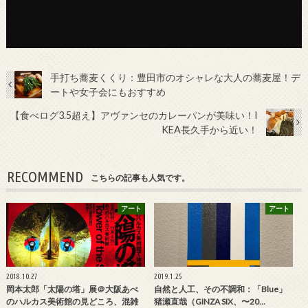
手打ち蕎麦くくり：豊田市のオシャレな大人の蕎麦屋！デ
ートや女子会にもおすすめ
【食べログ3.5超え】アヴァンセのカレーパンが美味い！I
KEA長久手から近い！
RECOMMEND
こちらの記事も人気です。
アート
アート
2018.10.27
2019.1.25
岡本太郎「太陽の塔」展＠大阪あべ
自然と人工、その不調和：「Blue」
のハルカス美術館の見どころ、混雑
猪瀬直哉（GINZA SIX、〜20…