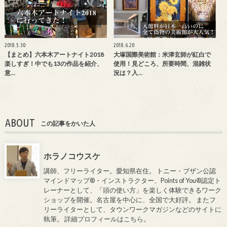
2018.5.30
2018.6.20
【まとめ】六本木アートナイト2018
大塚国際美術館：米津玄師が紅白で
楽しすぎ！中でも13の作品を紹介、
使用！見どころ、所要時間、混雑状
意…
況は？入…
ABOUT
この記事をかいた人
ホラノコウスケ
講師、フリーライター。愛知県在住。 トニー・ブザン公認
マインドマップ®・インストラクター、Points of You®認定ト
レーナーとして、「頭の使い方」を楽しく体験できるワーク
ショップを開催。名古屋を中心に、全国で大好評。 またフ
リーライターとして、タウンワークマガジンなどのサイトに
執筆。
詳細プロフィールはこちら
。