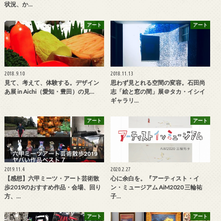
状況、か…
アート
アート
2018.9.10
2018.11.13
見て、考えて、体験する。デザイン
思わず見とれる空間の変容。石田尚
あ展 in Aichi（愛知・豊田）の見…
志「絵と窓の間」展＠タカ・イシイ
ギャラリ…
アート
アート
2019.11.4
2020.2.27
【感想】六甲ミーツ・アート芸術散
心に余白を。『アーティスト・イ
歩2019のおすすめ作品・会場、回り
ン・ミュージアム AiM2020 三輪祐
方、…
子…
アート
アート