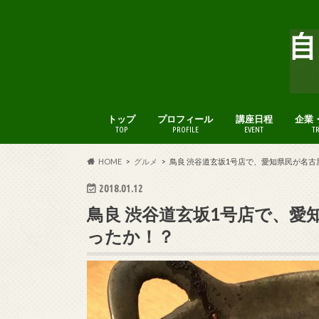
トップ
プロフィール
講座日程
企業
TOP
PROFILE
EVENT
T
HOME
グルメ
鳥良 渋谷道玄坂1号店で、愛知県民が名
2018.01.12
鳥良 渋谷道玄坂1号店で、
ったか！？