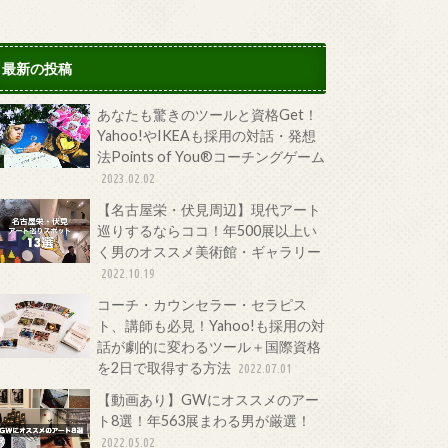
最新の投稿
あなたも驚きのツールと資格Get！
Yahoo!やIKEAも採用の対話・発想
法Points of You®コーチングゲーム
2023.02.02
【名古屋栄・伏見周辺】現代アート
巡りするならココ！年500展以上い
く男のオススメ美術館・ギャラリー
2022.10.19
コーチ・カウンセラー・セラピス
ト、講師も必見！Yahoo!も採用の対
話が劇的に変わるツール＋国際資格
を2日で取得する方法
2022.07.01
【動画あり】GWにオススメのアー
ト8選！年563展まわる男が厳選！
2022.05.02