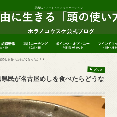
思考法 × アート × コミュニケーション
・組織研修
1対1コーチング
ポインツ・オブ・ユー
マインドマ
RAINING
COACHING
POINTS OF YOU®
MIND MAP®
古屋めしを食べたらどうなったか！？
グルメ
愛知県民が名古屋めしを食べたらどうな