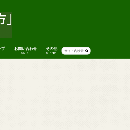
ップ
お問い合わせ
その他
CONTACT
OTHERS
人気記事まとめ
アート
グルメ
本
ライフハック(便利ワザ・考え方)
人生・仕事を楽しむ考え方
ファッション
ブログ術
おすすめスポット
便利ツール・ガジェット
音楽
オススメ映画
その他