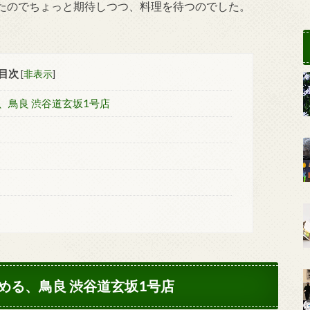
たのでちょっと期待しつつ、料理を待つのでした。
目次
[
非表示
]
、鳥良 渋谷道玄坂1号店
める、鳥良 渋谷道玄坂1号店