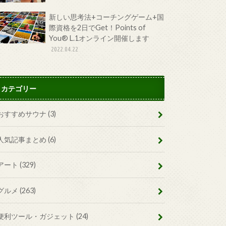
新しい思考法+コーチングゲーム+国
際資格を2日でGet！Points of
You® L.1オンライン開催します
2022.04.22
カテゴリー
おすすめサウナ
(3)
人気記事まとめ
(6)
アート
(329)
グルメ
(263)
便利ツール・ガジェット
(24)