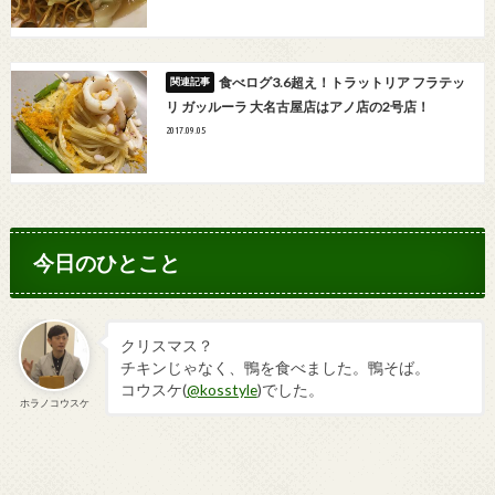
食べログ3.6超え！トラットリア フラテッ
リ ガッルーラ 大名古屋店はアノ店の2号店！
2017.09.05
今日のひとこと
クリスマス？
チキンじゃなく、鴨を食べました。鴨そば。
コウスケ(
@kosstyle
)でした。
ホラノコウスケ