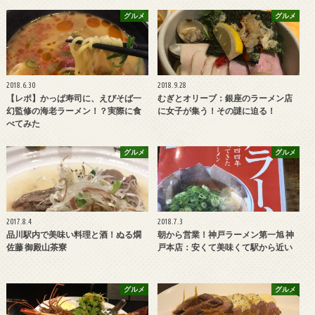
グルメ
グルメ
2018.6.30
2018.9.28
【レポ】かっぱ寿司に、えびそば一
むぎとオリーブ：銀座のラーメン店
幻監修の海老ラーメン！？実際に食
に女子が集う！その謎に迫る！
べてみた
グルメ
グルメ
2017.8.4
2018.7.3
品川駅内で美味い料理と酒！ぬる燗
朝から営業！神戸ラーメン第一旭 神
佐藤 御殿山茶寮
戸本店：安くて美味くて駅から近い
グルメ
グルメ