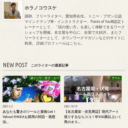
ホラノコウスケ
講師、フリーライター。愛知県在住。 トニー・ブザン公認
マインドマップ®・インストラクター、Points of You®認定ト
レーナーとして、「頭の使い方」を楽しく体験できるワーク
ショップを開催。名古屋を中心に、全国で大好評。 またフ
リーライターとして、タウンワークマガジンなどのサイトに
執筆。
詳細プロフィールはこちら
。
NEW POST
このライターの最新記事
ポインツ・オブ・ユー
アート
2023.2.2
2022.10.19
あなたも驚きのツールと資格Get！
【名古屋栄・伏見周辺】現代アート
Yahoo!やIKEAも採用の対話・発想
巡りするならココ！年500展以上いく
法…
男のオス…