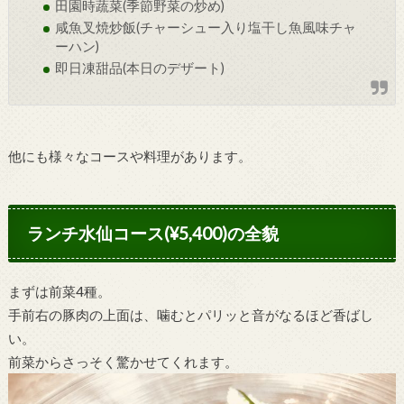
田園時蔬菜(季節野菜の炒め)
咸魚叉焼炒飯(チャーシュー入り塩干し魚風味チャ
ーハン)
即日凍甜品(本日のデザート)
他にも様々なコースや料理があります。
ランチ水仙コース(¥5,400)の全貌
まずは前菜4種。
手前右の豚肉の上面は、噛むとパリッと音がなるほど香ばし
い。
前菜からさっそく驚かせてくれます。