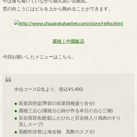
中は落ち着いていながら格式高い雰囲気。
窓の向こうにはビルを上から眺めることができます。
麗穂｜中國飯店
今回お願いしたメニューはこちら。
水仙コース(2名より、税込¥5,400)
前菜四拼盆(季節の前菜四種盛り合せ)
麗穂三点心(麗穂点心師が作る本日の点心三種)
百合鶏茸魚翅湯(ふかひれと百合根入り鶏肉のすり
流しスープ)
黒醋炸排骨(上海名物 黒酢のスブタ)