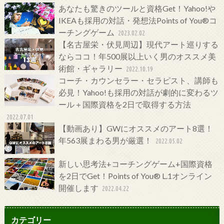
あなたも驚きのツールと資格Get！Yahoo!や
IKEAも採用の対話・発想法Points of You®コ
ーチングゲーム
2023.02.02
【名古屋栄・伏見周辺】現代アート巡りする
ならココ！年500展以上いく男のオススメ美
術館・ギャラリー
2022.10.19
コーチ・カウンセラー・セラピスト、講師も
必見！Yahoo!も採用の対話が劇的に変わるツ
ール＋国際資格を2日で取得する方法
2022.07.01
【動画あり】GWにオススメのアート8選！
年563展まわる男が厳選！
2022.05.02
新しい思考法+コーチングゲーム+国際資格
を2日でGet！Points of You® L.1オンライン
開催します
2022.04.22
カテゴリー