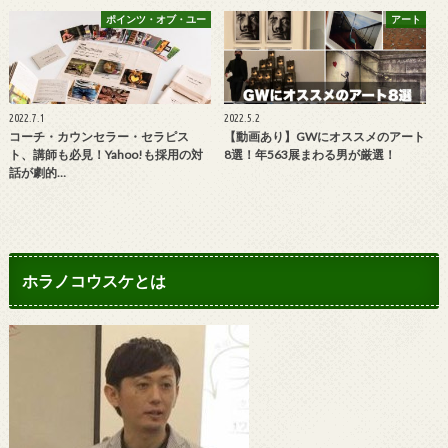
ポインツ・オブ・ユー
アート
2022.7.1
2022.5.2
コーチ・カウンセラー・セラピス
【動画あり】GWにオススメのアート
ト、講師も必見！Yahoo!も採用の対
8選！年563展まわる男が厳選！
話が劇的…
ホラノコウスケとは