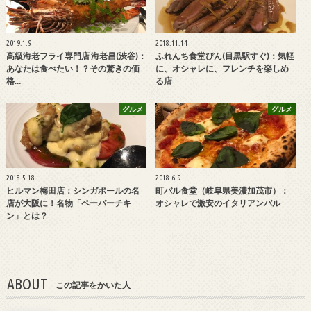
2019.1.9
2018.11.14
高級海老フライ専門店 海老昌(渋谷)：
ふれんち食堂ぴん(目黒駅すぐ)：気軽
あなたは食べたい！？その驚きの価
に、オシャレに、フレンチを楽しめ
格…
る店
グルメ
グルメ
2018.5.18
2018.6.9
ヒルマン梅田店：シンガポールの名
町バル食堂（岐阜県美濃加茂市）：
店が大阪に！名物「ペーパーチキ
オシャレで激安のイタリアンバル
ン」とは？
ABOUT
この記事をかいた人