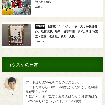
残ったBest9
2021.01.01
【感想】『バンクシー展 天才か反逆者
か』混雑状況、場所、所要時間、見どころは？(東
京・原宿、名古屋、横浜、大阪)
2020.03.25
コウスケの日常
アート巡りのVlogを作るのが楽しい。
アートだからなのか、Vlogだからなのか、動画編
集が楽しいのか。
コウスケ
とにかく、まだ見てくれる人は少なく影響力はな
いのに楽しいというのは、久々の感覚。