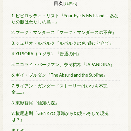
目次
[
非表示
]
1. ピピロッティ・リスト『Your Eye Is My Island －あな
たの眼はわたしの島－』
2. マーク・マンダース『マーク・マンダースの不在』
3. ジュリオ・ルパルク『ルパルクの色 遊びと企て』
4. YU SORA（ユソラ）『普通の日』
5. ニコライ・バーグマン、奈良祐希『JAPANDINA』
6. ギイ・ブルダン『The Absurd and the Sublime』
7. ライアン・ガンダー『ストーリーはいつも不完
全……』
8. 東影智裕『触知の森』
9. 横尾忠則『GENKYO 原郷から幻境へそして現況
は？』
まとめ