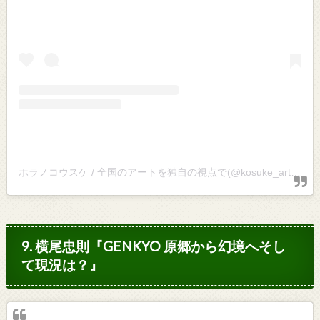
ホラノコウスケ / 全国のアートを独自の視点で(@kosuke_art)がシェアした投稿
9. 横尾忠則『GENKYO 原郷から幻境へそし
て現況は？』