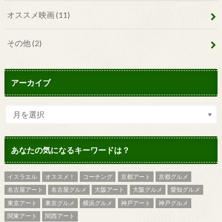
オススメ映画
(11)
その他
(2)
アーカイブ
あなたの気になるキーワードは？
イスラエル
オススメ！
コーチング
京都アート
京都グルメ
名古屋アート
名古屋グルメ
大阪アート
大阪グルメ
愛知グルメ
東京アート
東京グルメ
横浜グルメ
神戸アート
神戸グルメ
関東アート
関西アート