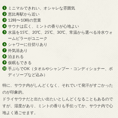
ミニマルできれい、オシャレな雰囲気
恵比寿駅から近い
12時〜10時の営業
サウナは広く、ミントの香りが心地よい
水温を15℃、20℃、25℃、30℃、常温から選べる冷水ウォ
ームピラーがユニーク
シャワーに仕切りあり
外気浴あり
泊まれる
仮眠もできる
手ぶらでOK（タオルやシャンプー・コンディショナー、ボ
ディソープなど込み）
特に、サウナ内がしんどくなく、それでいて発汗がすごかった
のが印象的。
ドライサウナだと出たい出たいとしんどくなることもあるので
すが、湿度があり、ミントの香りも手伝ってか、サウナ内で心
地よく過ごせます。