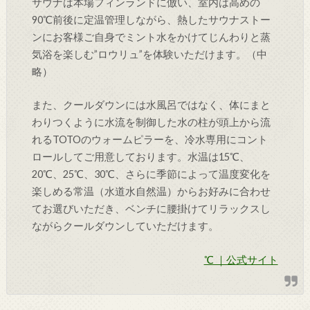
サウナは本場フィンランドに倣い、室内は高めの
90℃前後に定温管理しながら、熱したサウナストー
ンにお客様ご自身でミント水をかけてじんわりと蒸
気浴を楽しむ”ロウリュ”を体験いただけます。（中
略）
また、クールダウンには水風呂ではなく、体にまと
わりつくように水流を制御した水の柱が頭上から流
れるTOTOのウォームピラーを、冷水専用にコント
ロールしてご用意しております。水温は15℃、
20℃、25℃、30℃、さらに季節によって温度変化を
楽しめる常温（水道水自然温）からお好みに合わせ
てお選びいただき、ベンチに腰掛けてリラックスし
ながらクールダウンしていただけます。
℃ ｜公式サイト