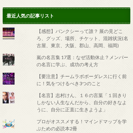
最近人気の記事リスト
【感想】バンクシーって誰？ 展の見どこ
ろ、グッズ、場所、チケット、混雑状況(名
古屋、東京、大阪、郡山、高岡、福岡)
嵐の名言集 17選：なぜ活動休止？メンバー
の名言に学ぶ、成功の考え方
【要注意】チームラボボーダレスに行く前
に！気をつけるべき3つのこと
【名言】志村けん、１６の言葉「１回きり
しかない人生なんだから、自分の好きなよ
うに、自分に正直に生きようよ」
プロがオススメする！マインドマップを学
ぶための必読本2冊