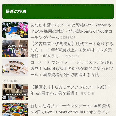
最新の投稿
あなたも驚きのツールと資格Get！Yahoo!や
IKEAも採用の対話・発想法Points of You®コ
ーチングゲーム
2023.02.02
【名古屋栄・伏見周辺】現代アート巡りする
ならココ！年500展以上いく男のオススメ美
術館・ギャラリー
2022.10.19
コーチ・カウンセラー・セラピスト、講師も
必見！Yahoo!も採用の対話が劇的に変わるツ
ール＋国際資格を2日で取得する方法
2022.07.01
【動画あり】GWにオススメのアート8選！
年563展まわる男が厳選！
2022.05.02
新しい思考法+コーチングゲーム+国際資格
を2日でGet！Points of You® L.1オンライン