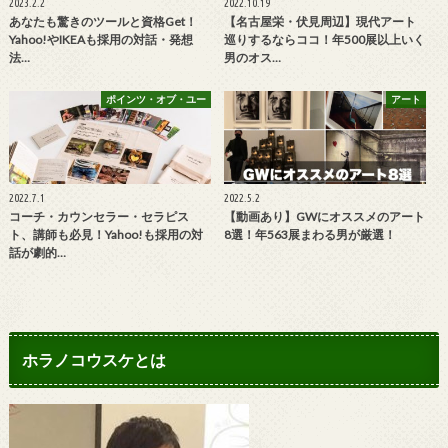
2023.2.2
2022.10.19
あなたも驚きのツールと資格Get！
【名古屋栄・伏見周辺】現代アート
Yahoo!やIKEAも採用の対話・発想
巡りするならココ！年500展以上いく
法…
男のオス…
ポインツ・オブ・ユー
アート
2022.7.1
2022.5.2
コーチ・カウンセラー・セラピス
【動画あり】GWにオススメのアート
ト、講師も必見！Yahoo!も採用の対
8選！年563展まわる男が厳選！
話が劇的…
ホラノコウスケとは