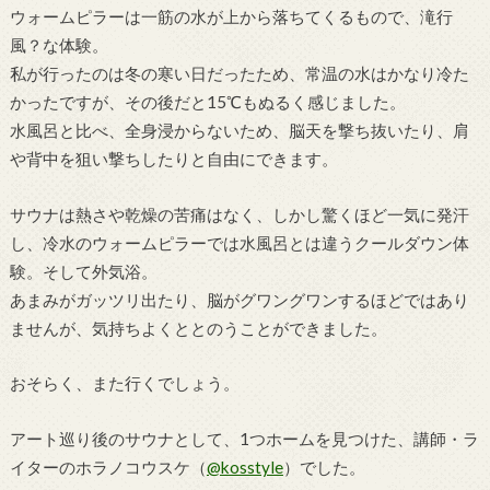
ウォームピラーは一筋の水が上から落ちてくるもので、滝行
風？な体験。
私が行ったのは冬の寒い日だったため、常温の水はかなり冷た
かったですが、その後だと15℃もぬるく感じました。
水風呂と比べ、全身浸からないため、脳天を撃ち抜いたり、肩
や背中を狙い撃ちしたりと自由にできます。
サウナは熱さや乾燥の苦痛はなく、しかし驚くほど一気に発汗
し、冷水のウォームピラーでは水風呂とは違うクールダウン体
験。そして外気浴。
あまみがガッツリ出たり、脳がグワングワンするほどではあり
ませんが、気持ちよくととのうことができました。
おそらく、また行くでしょう。
アート巡り後のサウナとして、1つホームを見つけた、講師・ラ
イターのホラノコウスケ（
@kosstyle
）でした。