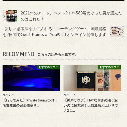
2021年のアート、ベスト9！年563展めぐった男が選んだ
のはこれだ！
新しい思考法を手に入れろ！コーチングゲーム+国際資格
を2日間でGet！Points of You® L.1オンライン開催します
RECOMMEND
こちらの記事も人気です。
おすすめサウナ
おすすめサウナ
2022.2.22
2022.3.17
【行ってみた】Private Sauna EXIT：
【神戸サウナ】HATなぎさの湯：安
名古屋栄の完全個室サ…
いのに超充実！天然温泉と広いサウ
ナ2つ…