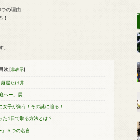
3つの理由
る！
す。
目次
[
非表示
]
！麺屋たけ井
・庭へー」展
店に女子が集う！その謎に迫る！
った1日で取る方法とは？
ピー』５つの名言