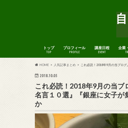
トップ
プロフィール
講座日程
企業
TOP
PROFILE
EVENT
T
HOME
人気記事まとめ
これ必読！2018年9月の当ブ
2018.10.05
これ必読！2018年9月の当
名言１０選』『銀座に女子が
か