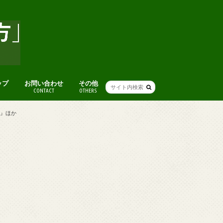
ップ
お問い合わせ
その他
CONTACT
OTHERS
人気記事まとめ
アート
グルメ
本
ライフハック(便利ワザ・考え方)
人生・仕事を楽しむ考え方
ファッション
ブログ術
おすすめスポット
便利ツール・ガジェット
音楽
オススメ映画
その他
る』ほか