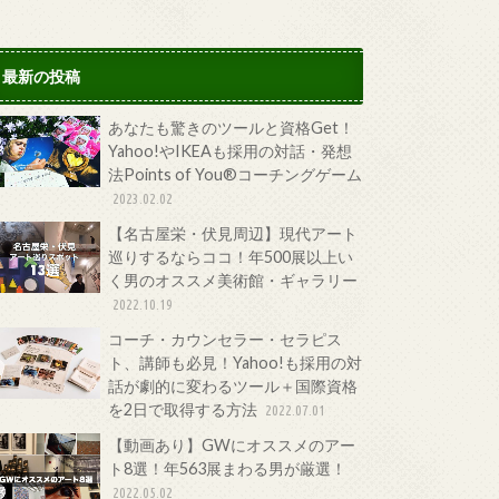
最新の投稿
あなたも驚きのツールと資格Get！
Yahoo!やIKEAも採用の対話・発想
法Points of You®コーチングゲーム
2023.02.02
【名古屋栄・伏見周辺】現代アート
巡りするならココ！年500展以上い
く男のオススメ美術館・ギャラリー
2022.10.19
コーチ・カウンセラー・セラピス
ト、講師も必見！Yahoo!も採用の対
話が劇的に変わるツール＋国際資格
を2日で取得する方法
2022.07.01
【動画あり】GWにオススメのアー
ト8選！年563展まわる男が厳選！
2022.05.02