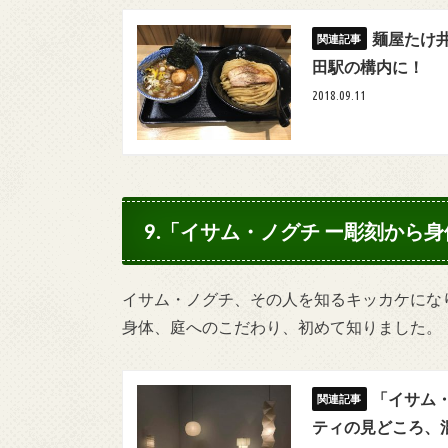
麺屋たけ
田駅の構内に！
2018.09.11
9.「イサム・ノグチ ー彫刻から
イサム・ノグチ、その人を知るキッカケにな
身体、庭へのこだわり、初めて知りました。
「イサム
ティの見どころ、混雑