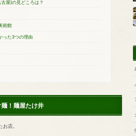
・名古屋)の見どころは？
美術館
かった3つの理由
け麺！麺屋たけ井
たお店。