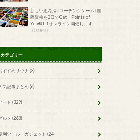
新しい思考法+コーチングゲーム+国
際資格を2日でGet！Points of
You® L.1オンライン開催します
2022.04.22
カテゴリー
おすすめサウナ
(3)
人気記事まとめ
(6)
アート
(329)
グルメ
(263)
便利ツール・ガジェット
(24)