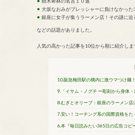
樹木希林の名言１０選
大坂なおみがプレッシャーに負けなかった
銀座に女子が集うラーメン店！その謎に迫
などの話題がありました。
人気の高かった記事を10位から順に紹介しま
10.阪急梅田駅の構内に激ウマつけ麺
9.「イサム・ノグチ ー彫刻から身体
8.むぎとオリーブ：銀座のラーメン
7.安い！コーチング系の国際資格をた
6.本『毎日読みたい365日の広告コ