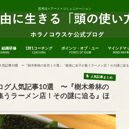
思考法 × アート × コミュニケーション
・組織研修
1対1コーチング
ポインツ・オブ・ユー
マインドマ
RAINING
COACHING
POINTS OF YOU®
MIND MAP®
ログ人気記事10選 〜『樹木希林の名言１０選』『銀座に女子が集うラーメン店！その謎に迫
人気記事まとめ
ブログ人気記事10選 〜『樹木希林の
集うラーメン店！その謎に迫る』ほ