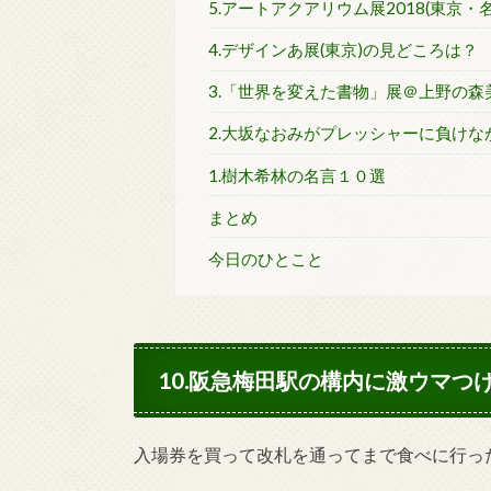
5.アートアクアリウム展2018(東京
4.デザインあ展(東京)の見どころは？
3.「世界を変えた書物」展＠上野の森
2.大坂なおみがプレッシャーに負けな
1.樹木希林の名言１０選
まとめ
今日のひとこと
10.阪急梅田駅の構内に激ウマつ
入場券を買って改札を通ってまで食べに行っ