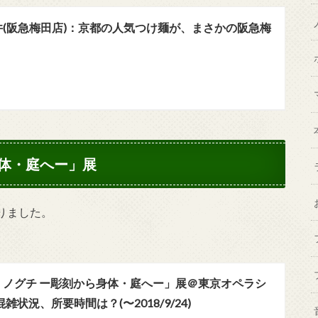
井(阪急梅田店)：京都の人気つけ麺が、まさかの阪急梅
身体・庭へー」展
りました。
・ノグチ ー彫刻から身体・庭へー」展＠東京オペラシ
状況、所要時間は？(〜2018/9/24)