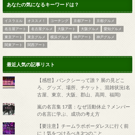
あなたの気になるキーワードは？
イスラエル
オススメ！
コーチング
京都アート
京都グルメ
名古屋アート
名古屋グルメ
大阪アート
大阪グルメ
愛知グルメ
東京アート
東京グルメ
横浜グルメ
神戸アート
神戸グルメ
関東アート
関西アート
最近人気の記事リスト
【感想】バンクシーって誰？ 展の見どこ
ろ、グッズ、場所、チケット、混雑状況(名
古屋、東京、大阪、郡山、高岡、福岡)
嵐の名言集 17選：なぜ活動休止？メンバー
の名言に学ぶ、成功の考え方
【要注意】チームラボボーダレスに行く前
に！気をつけるべき3つのこと