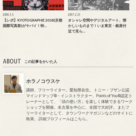
2018.5.5
2017.2.21
【レポ】KYOTOGRAPHIE 2018(京都
オシャレ空間やデジタルアート、懐
国際写真祭)がヤバイ！特…
かしいものまで！いま東京・銀座付
近で見ら…
ABOUT
この記事をかいた人
ホラノコウスケ
講師、フリーライター。愛知県在住。 トニー・ブザン公認
マインドマップ®・インストラクター、Points of You®認定ト
レーナーとして、「頭の使い方」を楽しく体験できるワーク
ショップを開催。名古屋を中心に、全国で大好評。 またフ
リーライターとして、タウンワークマガジンなどのサイトに
執筆。
詳細プロフィールはこちら
。