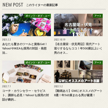
NEW POST
このライターの最新記事
ポインツ・オブ・ユー
アート
2023.2.2
2022.10.19
あなたも驚きのツールと資格Get！
【名古屋栄・伏見周辺】現代アート
Yahoo!やIKEAも採用の対話・発想
巡りするならココ！年500展以上いく
法…
男のオス…
ポインツ・オブ・ユー
アート
2022.7.1
2022.5.2
コーチ・カウンセラー・セラピス
【動画あり】GWにオススメのアート
ト、講師も必見！Yahoo!も採用の対
8選！年563展まわる男が厳選！
話が劇的…