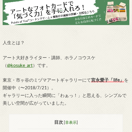
人生とは？
アート大好きライター・講師、ホラノコウスケ
（
@kosuke_art
）です。
東京・市ヶ谷のミヅマアートギャラリーにて
宮永愛子「life」
を
開催中（〜2018/7/21）。
ギャラリーに入った瞬間に「わぁっ！」と思える、シンプルで
美しい空間が広がっていました。
目次
[
非表示
]