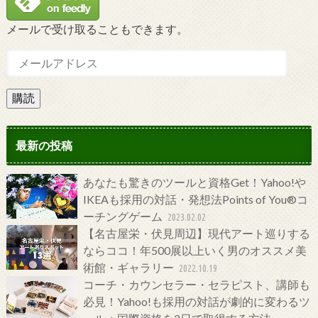
メールで受け取ることもできます。
購読
最新の投稿
あなたも驚きのツールと資格Get！Yahoo!や
IKEAも採用の対話・発想法Points of You®コ
ーチングゲーム
2023.02.02
【名古屋栄・伏見周辺】現代アート巡りする
ならココ！年500展以上いく男のオススメ美
術館・ギャラリー
2022.10.19
コーチ・カウンセラー・セラピスト、講師も
必見！Yahoo!も採用の対話が劇的に変わるツ