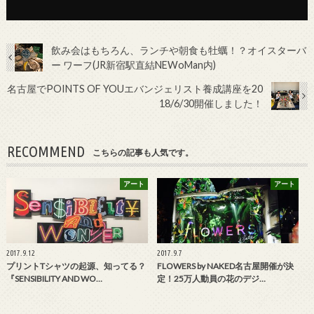
飲み会はもちろん、ランチや朝食も牡蠣！？オイスターバ
ー ワーフ(JR新宿駅直結NEWoMan内)
名古屋でPOINTS OF YOUエバンジェリスト養成講座を20
18/6/30開催しました！
RECOMMEND
こちらの記事も人気です。
アート
アート
2017.9.12
2017.9.7
プリントTシャツの起源、知ってる？
FLOWERS by NAKED名古屋開催が決
『SENSIBILITY AND WO…
定！25万人動員の花のデジ…