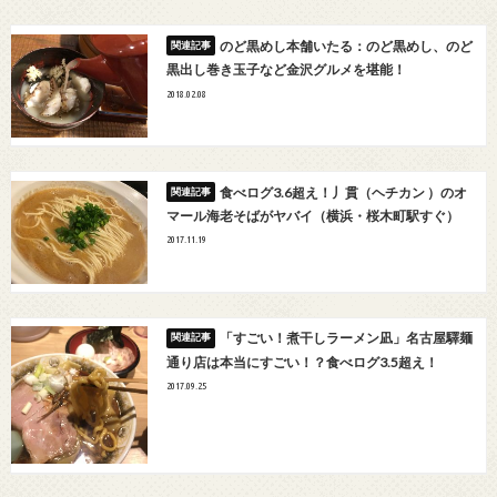
のど黒めし本舗いたる：のど黒めし、のど
黒出し巻き玉子など金沢グルメを堪能！
2018.02.08
食べログ3.6超え！丿貫（ヘチカン ）のオ
マール海老そばがヤバイ（横浜・桜木町駅すぐ）
2017.11.19
「すごい！煮干しラーメン凪」名古屋驛麺
通り店は本当にすごい！？食べログ3.5超え！
2017.09.25