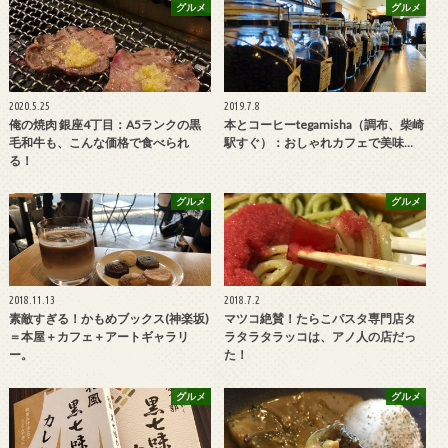
グルメ
グルメ
2020.5.25
2019.7.8
俺の焼肉 銀座4丁目：A5ランクの黒
本とコーヒーtegamisha（調布、柴崎
毛和牛も、こんな価格で食べられ
駅すぐ）：おしゃれカフェで美味…
る！
グルメ
グルメ
2018.11.13
2018.7.2
素敵すぎる！かもめブックス(神楽坂)
マツコ絶賛！たらこパスタ専門店タ
＝本屋＋カフェ＋アートギャラリ
ラタラタラッコは、アノ人の店だっ
ー。
た！
グルメ
グルメ