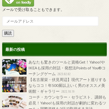
メールで受け取ることもできます。
購読
最新の投稿
あなたも驚きのツールと資格Get！Yahoo!や
IKEAも採用の対話・発想法Points of You®コ
ーチングゲーム
2023.02.02
【名古屋栄・伏見周辺】現代アート巡りする
ならココ！年500展以上いく男のオススメ美
術館・ギャラリー
2022.10.19
コーチ・カウンセラー・セラピスト、講師も
必見！Yahoo!も採用の対話が劇的に変わるツ
ール＋国際資格を2日で取得する方法