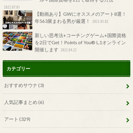
2022.07.01
【動画あり】GWにオススメのアート8選！
年563展まわる男が厳選！
2022.05.02
新しい思考法+コーチングゲーム+国際資格
を2日でGet！Points of You® L.1オンライン
開催します
2022.04.22
カテゴリー
おすすめサウナ
(3)
人気記事まとめ
(6)
アート
(329)