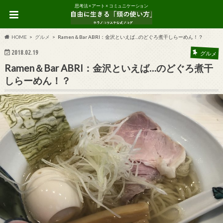
思考法 × アート × コミュニケーション
HOME
グルメ
Ramen＆Bar ABRI：金沢といえば…のどぐろ煮干しらーめん！？
2018.02.19
グルメ
Ramen＆Bar ABRI：金沢といえば…のどぐろ煮干
しらーめん！？