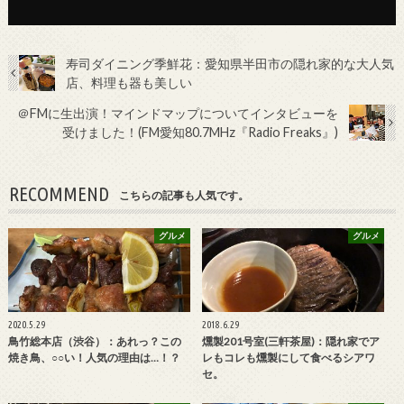
寿司ダイニング季鮮花：愛知県半田市の隠れ家的な大人気
店、料理も器も美しい
＠FMに生出演！マインドマップについてインタビューを
受けました！(FM愛知80.7MHz『Radio Freaks』)
RECOMMEND
こちらの記事も人気です。
グルメ
グルメ
2020.5.29
2018.6.29
鳥竹総本店（渋谷）：あれっ？この
燻製201号室(三軒茶屋)：隠れ家でア
焼き鳥、○○い！人気の理由は…！？
レもコレも燻製にして食べるシアワ
セ。