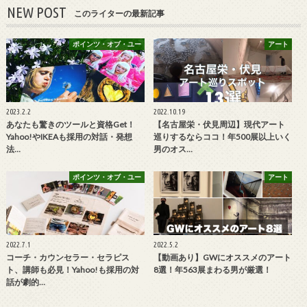
NEW POST
このライターの最新記事
ポインツ・オブ・ユー
アート
2023.2.2
2022.10.19
あなたも驚きのツールと資格Get！
【名古屋栄・伏見周辺】現代アート
Yahoo!やIKEAも採用の対話・発想
巡りするならココ！年500展以上いく
法…
男のオス…
ポインツ・オブ・ユー
アート
2022.7.1
2022.5.2
コーチ・カウンセラー・セラピス
【動画あり】GWにオススメのアート
ト、講師も必見！Yahoo!も採用の対
8選！年563展まわる男が厳選！
話が劇的…