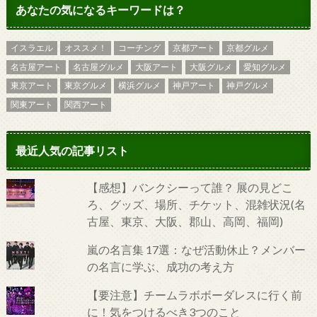
あなたの気になるキーワードは？
イスラエル
オススメ！
コーチング
京都アート
京都グルメ
名古屋アート
名古屋グルメ
大阪アート
大阪グルメ
愛知グルメ
東京アート
東京グルメ
横浜グルメ
神戸アート
神戸グルメ
関東アート
関西アート
最近人気の記事リスト
【感想】バンクシーって誰？ 展の見どこ
ろ、グッズ、場所、チケット、混雑状況(名
古屋、東京、大阪、郡山、高岡、福岡)
嵐の名言集 17選：なぜ活動休止？メンバー
の名言に学ぶ、成功の考え方
【要注意】チームラボボーダレスに行く前
に！気をつけるべき3つのこと