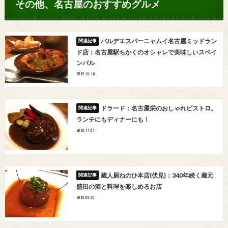
その他、名古屋のおすすめグルメ
バルデエスパーニャムイ名古屋ミッドラン
ド店：名古屋駅ちかくのオシャレで美味しいスペイ
ンバル
2019.10.16
ドラード：名古屋栄のおしゃれビストロ。
ランチにもディナーにも！
2018.11.01
蔵人厨ねのひ本店(伏見)：340年続く蔵元
盛田の酒と料理を楽しめるお店
2018.09.30