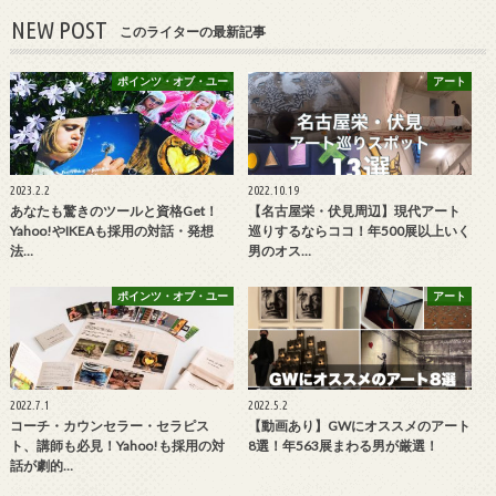
NEW POST
このライターの最新記事
ポインツ・オブ・ユー
アート
2023.2.2
2022.10.19
あなたも驚きのツールと資格Get！
【名古屋栄・伏見周辺】現代アート
Yahoo!やIKEAも採用の対話・発想
巡りするならココ！年500展以上いく
法…
男のオス…
ポインツ・オブ・ユー
アート
2022.7.1
2022.5.2
コーチ・カウンセラー・セラピス
【動画あり】GWにオススメのアート
ト、講師も必見！Yahoo!も採用の対
8選！年563展まわる男が厳選！
話が劇的…