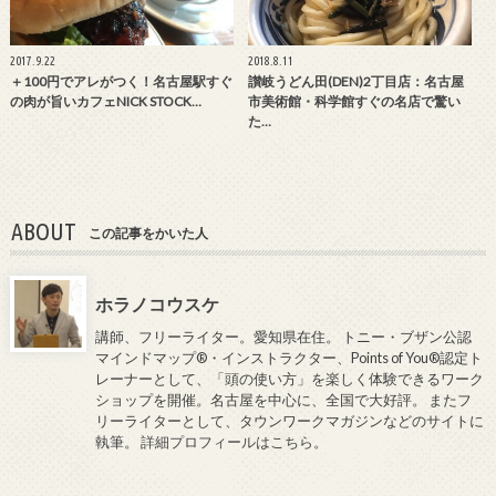
2017.9.22
2018.8.11
＋100円でアレがつく！名古屋駅すぐ
讃岐うどん田(DEN)2丁目店：名古屋
の肉が旨いカフェNICK STOCK…
市美術館・科学館すぐの名店で驚い
た…
ABOUT
この記事をかいた人
ホラノコウスケ
講師、フリーライター。愛知県在住。 トニー・ブザン公認
マインドマップ®・インストラクター、Points of You®認定ト
レーナーとして、「頭の使い方」を楽しく体験できるワーク
ショップを開催。名古屋を中心に、全国で大好評。 またフ
リーライターとして、タウンワークマガジンなどのサイトに
執筆。
詳細プロフィールはこちら
。