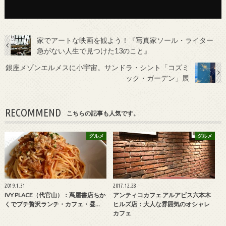
家でアートな映画を観よう！『写真家ソール・ライター
急がない人生で見つけた13のこと』
銀座メゾンエルメスに小宇宙。サンドラ・シント「コズミ
ック・ガーデン」展
RECOMMEND
こちらの記事も人気です。
グルメ
グルメ
2019.1.31
2017.12.28
IVY PLACE（代官山）：蔦屋書店ちか
アンティコカフェ アルアビス六本木
くでプチ贅沢ランチ・カフェ・昼…
ヒルズ店：大人な雰囲気のオシャレ
カフェ