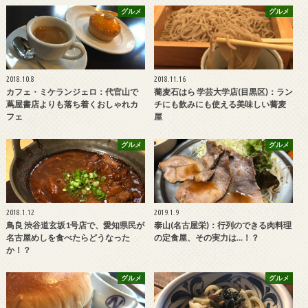
グルメ
グルメ
2018.10.8
2018.11.16
カフェ・ミケランジェロ：代官山で
蕎麦石はら 学芸大学店(目黒区)：ラン
蔦屋書店よりも落ち着くおしゃれカ
チにも飲みにも使える美味しい蕎麦
フェ
屋
グルメ
グルメ
2018.1.12
2019.1.9
鳥良 渋谷道玄坂1号店で、愛知県民が
泰山(名古屋栄)：行列のできる肉料理
名古屋めしを食べたらどうなった
の定食屋、その実力は…！？
か！？
グルメ
グルメ