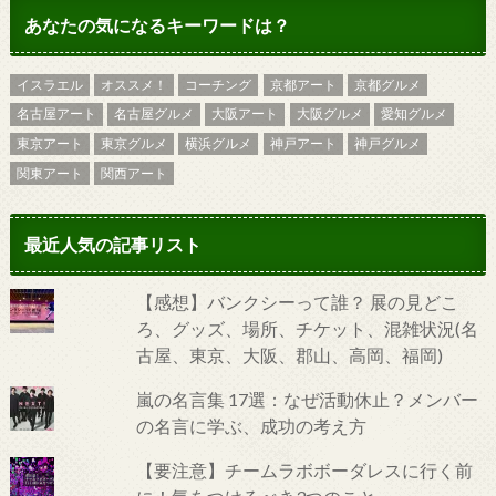
あなたの気になるキーワードは？
イスラエル
オススメ！
コーチング
京都アート
京都グルメ
名古屋アート
名古屋グルメ
大阪アート
大阪グルメ
愛知グルメ
東京アート
東京グルメ
横浜グルメ
神戸アート
神戸グルメ
関東アート
関西アート
最近人気の記事リスト
【感想】バンクシーって誰？ 展の見どこ
ろ、グッズ、場所、チケット、混雑状況(名
古屋、東京、大阪、郡山、高岡、福岡)
嵐の名言集 17選：なぜ活動休止？メンバー
の名言に学ぶ、成功の考え方
【要注意】チームラボボーダレスに行く前