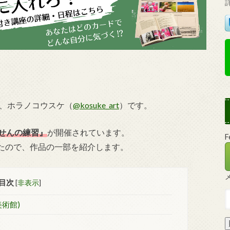
師、ホラノコウスケ（
@kosuke_art
）です。
 らせんの練習』
が開催されています。
たので、作品の一部を紹介します。
目次
[
非表示
]
美術館)