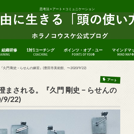
思考法 × アート × コミュニケーション
・組織研修
1対1コーチング
ポインツ・オブ・ユー
マインドマ
RAINING
COACHING
POINTS OF YOU®
MIND MAP®
 剛史 − らせんの練習』(豊田市美術館、〜2020/9/22)
アート
まされる。『久門 剛史 − らせんの
/22)