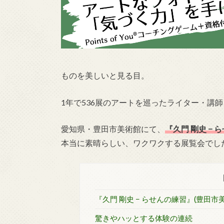
ものを美しいと見る目。
1年で536展のアートを巡ったライター・講
愛知県・豊田市美術館にて、
『久門 剛史 −
本当に素晴らしい、ワクワクする展覧会でし
『久門 剛史 − らせんの練習』(豊田市
驚きやハッとする体験の連続