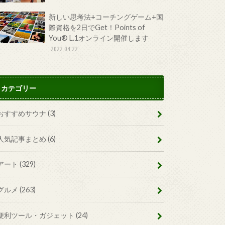
新しい思考法+コーチングゲーム+国
際資格を2日でGet！Points of
You® L.1オンライン開催します
2022.04.22
カテゴリー
おすすめサウナ
(3)
人気記事まとめ
(6)
アート
(329)
グルメ
(263)
便利ツール・ガジェット
(24)