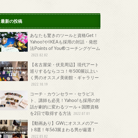
最新の投稿
あなたも驚きのツールと資格Get！
Yahoo!やIKEAも採用の対話・発想
法Points of You®コーチングゲーム
2023.02.02
【名古屋栄・伏見周辺】現代アート
巡りするならココ！年500展以上い
く男のオススメ美術館・ギャラリー
2022.10.19
コーチ・カウンセラー・セラピス
ト、講師も必見！Yahoo!も採用の対
話が劇的に変わるツール＋国際資格
を2日で取得する方法
2022.07.01
【動画あり】GWにオススメのアー
ト8選！年563展まわる男が厳選！
2022.05.02