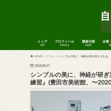
トップ
プロフィール
講座日程
企業
TOP
PROFILE
EVENT
T
HOME
アート
シンプルの美に、神経が研ぎ澄まされる。『久門
2020.04.27
シンプルの美に、神経が研ぎ澄
練習』(豊田市美術館、〜2020/9