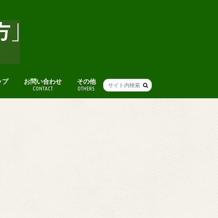
ップ
お問い合わせ
その他
CONTACT
OTHERS
人気記事まとめ
アート
グルメ
本
ライフハック(便利ワザ・考え方)
人生・仕事を楽しむ考え方
ファッション
ブログ術
おすすめスポット
便利ツール・ガジェット
音楽
オススメ映画
その他