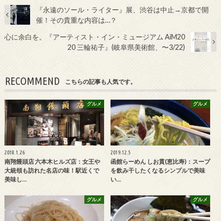
『永遠のソール・ライター』展、渋谷は中止→京都で開
催！その貴重な内容は…？
心に余白を。『アーティスト・イン・ミュージアム AiM20
20 三輪祐子』(岐阜県美術館、〜3/22)
RECOMMEND
こちらの記事も人気です。
グルメ
グルメ
2018.1.26
2019.12.5
南翔饅頭店 六本木ヒルズ店：女王や
函館らーめん しお貫(恵比寿)：スープ
大統領も訪れた名店の味！駅近くで
を飲み干したくなるシンプルで美味
美味し…
い…
グルメ
グルメ