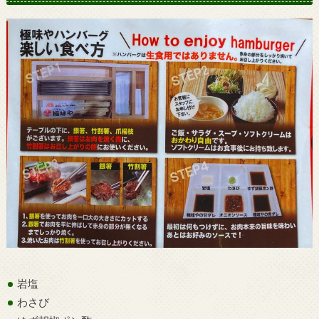
岩塩
わさび