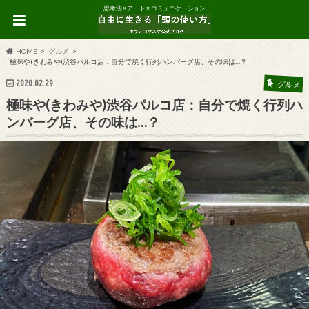
思考法 × アート × コミュニケーション
HOME
グルメ
極味や(きわみや)渋谷パルコ店：自分で焼く行列ハンバーグ店、その味は…？
2020.02.29
グルメ
極味や(きわみや)渋谷パルコ店：自分で焼く行列ハ
ンバーグ店、その味は…？