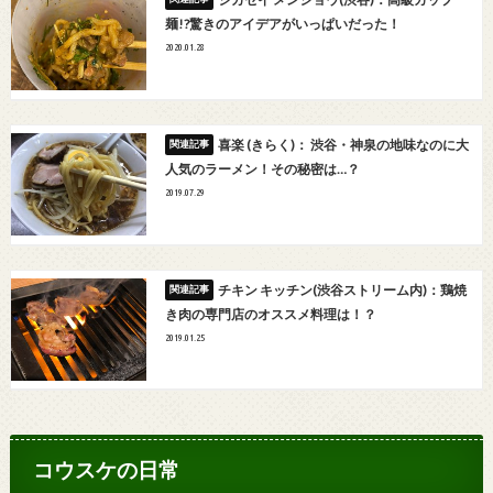
麺!?驚きのアイデアがいっぱいだった！
2020.01.28
喜楽 (きらく)： 渋谷・神泉の地味なのに大
人気のラーメン！その秘密は…？
2019.07.29
チキン キッチン(渋谷ストリーム内)：鶏焼
き肉の専門店のオススメ料理は！？
2019.01.25
コウスケの日常