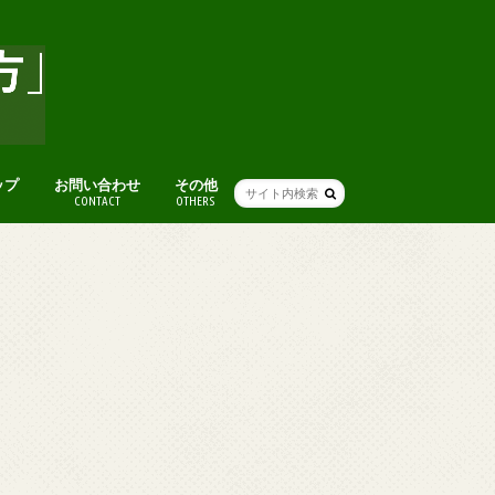
ップ
お問い合わせ
その他
CONTACT
OTHERS
人気記事まとめ
アート
グルメ
本
ライフハック(便利ワザ・考え方)
人生・仕事を楽しむ考え方
ファッション
ブログ術
おすすめスポット
便利ツール・ガジェット
音楽
オススメ映画
その他