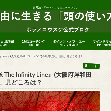
思考法 × アート × コミュニケーション
・組織研修
1対1コーチング
ポインツ・オブ・ユー
マインドマ
RAINING
COACHING
POINTS OF YOU®
MIND MAP®
ity Line』(大阪府岸和田市、〜3/15)の混雑状況、場所、見どころは？
アート
 Infinity Line』(大阪府岸和田
所、見どころは？