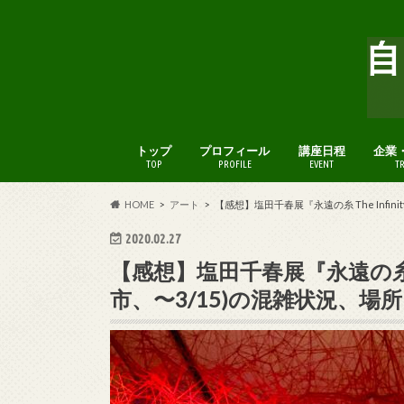
トップ
プロフィール
講座日程
企業
TOP
PROFILE
EVENT
T
HOME
アート
【感想】塩田千春展『永遠の糸 The Infin
2020.02.27
【感想】塩田千春展『永遠の糸 The
市、〜3/15)の混雑状況、場