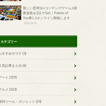
新しい思考法+コーチングゲーム+国
際資格を2日でGet！Points of
You® L.1オンライン開催します
2022.04.22
カテゴリー
おすすめサウナ
(3)
人気記事まとめ
(6)
アート
(329)
グルメ
(263)
便利ツール・ガジェット
(24)