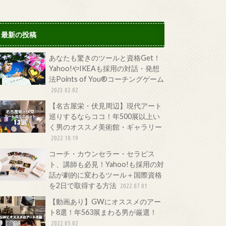
最新の投稿
あなたも驚きのツールと資格Get！
Yahoo!やIKEAも採用の対話・発想
法Points of You®コーチングゲーム
2023.02.02
【名古屋栄・伏見周辺】現代アート
巡りするならココ！年500展以上い
く男のオススメ美術館・ギャラリー
2022.10.19
コーチ・カウンセラー・セラピス
ト、講師も必見！Yahoo!も採用の対
話が劇的に変わるツール＋国際資格
を2日で取得する方法
2022.07.01
【動画あり】GWにオススメのアー
ト8選！年563展まわる男が厳選！
2022.05.02