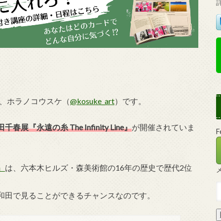
師、ホラノコウスケ（
@kosuke_art
）です。
千春展『永遠の糸 The Infinity Line』
が開催されていま
』
は、六本木ヒルズ・森美術館の16年の歴史で歴代2位
和田で見ることができるチャンスなのです。