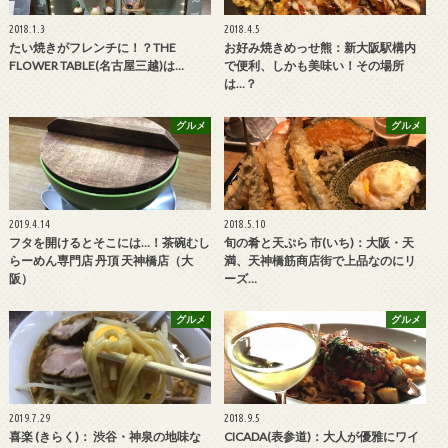
2018.1.3
2018.4.5
たい焼きがフレンチに！？THE
お好み焼きめっせ熊：新大阪駅構内
FLOWER TABLE(名古屋三越)は…
で便利、しかも美味い！その場所
は…？
グルメ
グルメ
2019.4.14
2018.5.10
フタを開けるとそこには…！茶碗むし
旬の肴と天ぷら 市(いち)：大阪・天
らーめん専門店 丹頂 天神橋店（大
満、天神橋筋商店街で上品なのにリ
阪）
ーズ…
グルメ
グルメ
2019.7.29
2018.9.5
喜楽 (きらく)： 渋谷・神泉の地味な
CICADA(表参道)：大人が優雅にワイ