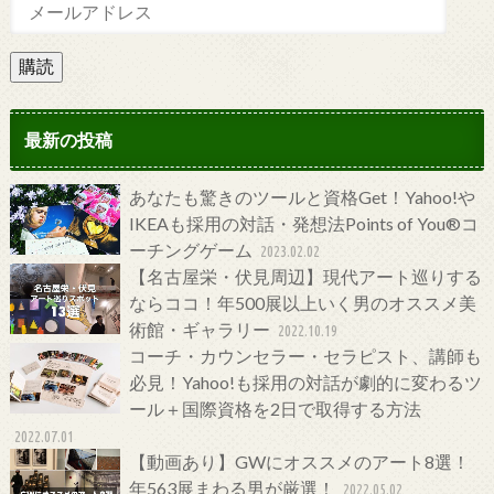
購読
最新の投稿
あなたも驚きのツールと資格Get！Yahoo!や
IKEAも採用の対話・発想法Points of You®コ
ーチングゲーム
2023.02.02
【名古屋栄・伏見周辺】現代アート巡りする
ならココ！年500展以上いく男のオススメ美
術館・ギャラリー
2022.10.19
コーチ・カウンセラー・セラピスト、講師も
必見！Yahoo!も採用の対話が劇的に変わるツ
ール＋国際資格を2日で取得する方法
2022.07.01
【動画あり】GWにオススメのアート8選！
年563展まわる男が厳選！
2022.05.02