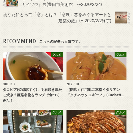
カイソウ』展(豊田市美術館、〜2020/2/24)
あなたにとって「窓」とは？『窓展：窓をめぐるアートと
建築の旅』(〜2020/2/2終了)
RECOMMEND
こちらの記事も人気です。
グルメ
グルメ
2018.11.9
2017.7.20
タコピア(姫路駅すぐ)：明石焼き風た
（閉店）住宅地に本格イタリアン
こ焼き？姫路名物をランチで食べて
「クチネッタ ユギーノ」(Cucinett…
みた！
グルメ
グルメ