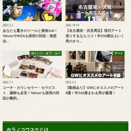
2023.2.2
2022.10.19
あなたも驚きのツールと資格Get！
【名古屋栄・伏見周辺】現代アート
Yahoo!やIKEAも採用の対話・発想
巡りするならココ！年500展以上いく
法…
男のオス…
ポインツ・オブ・ユー
アート
2022.7.1
2022.5.2
コーチ・カウンセラー・セラピス
【動画あり】GWにオススメのアート
ト、講師も必見！Yahoo!も採用の対
8選！年563展まわる男が厳選！
話が劇的…
ホラノコウスケとは