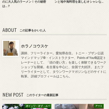
のに大人気のラーメン！その秘密
ンと地中海料理を楽しむオシャレな…
は…？
ABOUT
この記事をかいた人
ホラノコウスケ
講師、フリーライター。愛知県在住。 トニー・ブザン公認
マインドマップ®・インストラクター、Points of You®認定ト
レーナーとして、「頭の使い方」を楽しく体験できるワーク
ショップを開催。名古屋を中心に、全国で大好評。 またフ
リーライターとして、タウンワークマガジンなどのサイトに
執筆。
詳細プロフィールはこちら
。
NEW POST
このライターの最新記事
ポインツ・オブ・ユー
アート