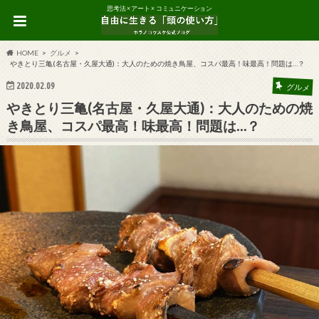
思考法 × アート × コミュニケーション
HOME
グルメ
やきとり三亀(名古屋・久屋大通)：大人のための焼き鳥屋、コスパ最高！味最高！問題は…？
2020.02.09
グルメ
やきとり三亀(名古屋・久屋大通)：大人のための焼
き鳥屋、コスパ最高！味最高！問題は…？