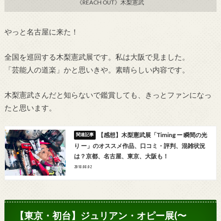
《REACH OUT》木梨憲武
やっと名古屋に来た！
全国を巡回する木梨憲武展です。私は大阪で見ました。
「芸能人の道楽」かと思いきや。素晴らしい内容です。
木梨憲武さんだと知らないで鑑賞しても、きっとファンになっ
たと思います。
【感想】木梨憲武展「Timing ー 瞬間の光
り ー」のオススメ作品、口コミ・評判、混雑状況
は？京都、名古屋、東京、大阪も！
2018.08.02
【東京・初台】ジュリアン・オピー展(〜