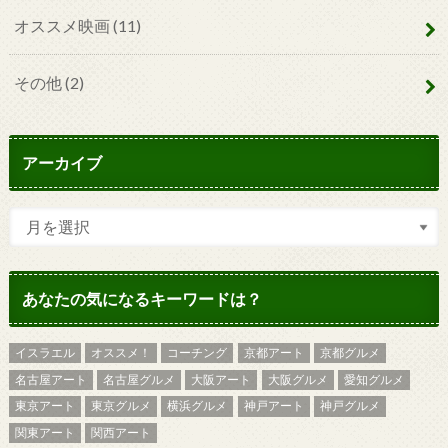
オススメ映画
(11)
その他
(2)
アーカイブ
あなたの気になるキーワードは？
イスラエル
オススメ！
コーチング
京都アート
京都グルメ
名古屋アート
名古屋グルメ
大阪アート
大阪グルメ
愛知グルメ
東京アート
東京グルメ
横浜グルメ
神戸アート
神戸グルメ
関東アート
関西アート