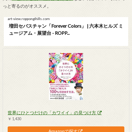
っと寄るのがオススメ。
art-view.roppongihills.com
増田セバスチャン「Forever Colors」 | 六本木ヒルズ ミ
ュージアム・展望台 - ROPP...
世界にひとつだけの「カワイイ」の見つけ方
￥ 1,430
Amazonで探す