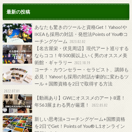
最新の投稿
あなたも驚きのツールと資格Get！Yahoo!や
IKEAも採用の対話・発想法Points of You®コ
ーチングゲーム
2023.02.02
【名古屋栄・伏見周辺】現代アート巡りする
ならココ！年500展以上いく男のオススメ美
術館・ギャラリー
2022.10.19
コーチ・カウンセラー・セラピスト、講師も
必見！Yahoo!も採用の対話が劇的に変わるツ
ール＋国際資格を2日で取得する方法
2022.07.01
【動画あり】GWにオススメのアート8選！
年563展まわる男が厳選！
2022.05.02
新しい思考法+コーチングゲーム+国際資格
を2日でGet！Points of You® L.1オンライン