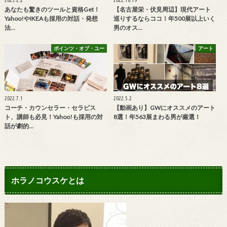
あなたも驚きのツールと資格Get！
【名古屋栄・伏見周辺】現代アート
Yahoo!やIKEAも採用の対話・発想
巡りするならココ！年500展以上いく
法…
男のオス…
ポインツ・オブ・ユー
アート
2022.7.1
2022.5.2
コーチ・カウンセラー・セラピス
【動画あり】GWにオススメのアート
ト、講師も必見！Yahoo!も採用の対
8選！年563展まわる男が厳選！
話が劇的…
ホラノコウスケとは