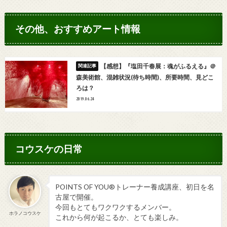
その他、おすすめアート情報
【感想】『塩田千春展：魂がふるえる』＠
森美術館、混雑状況(待ち時間)、所要時間、見どこ
ろは？
2019.06.24
コウスケの日常
POINTS OF YOU®トレーナー養成講座、初日を名
古屋で開催。
今回もとてもワクワクするメンバー。
ホラノコウスケ
これから何が起こるか、とても楽しみ。