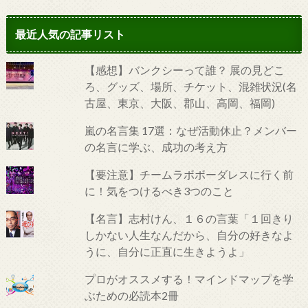
最近人気の記事リスト
【感想】バンクシーって誰？ 展の見どこ
ろ、グッズ、場所、チケット、混雑状況(名
古屋、東京、大阪、郡山、高岡、福岡)
嵐の名言集 17選：なぜ活動休止？メンバー
の名言に学ぶ、成功の考え方
【要注意】チームラボボーダレスに行く前
に！気をつけるべき3つのこと
【名言】志村けん、１６の言葉「１回きり
しかない人生なんだから、自分の好きなよ
うに、自分に正直に生きようよ」
プロがオススメする！マインドマップを学
ぶための必読本2冊