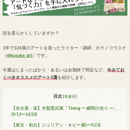
頭を柔らかくしていますか？
1年で326展のアートを巡ったライター・講師、ホラノコウスケ
（
@kosuke_art
）です。
今週はじまったばかり・あるいは会期終了間近など、
今みてお
くべきオススメのアート5選
を紹介します。
目次
[
非表示
]
【名古屋・栄】木梨憲武展「Timing ー 瞬間の光り ー」
(9/13〜10/20)
【東京・初台】ジュリアン・オピー展(〜9/23)