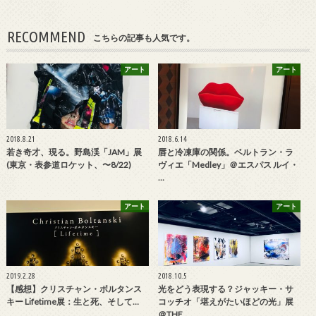
RECOMMEND
こちらの記事も人気です。
アート
アート
2018.8.21
2018.6.14
若き奇才、現る。野島渓「JAM」展
唇と冷凍庫の関係。ベルトラン・ラ
(東京・表参道ロケット、〜8/22)
ヴィエ「Medley」＠エスパス ルイ・
…
アート
アート
2019.2.28
2018.10.5
【感想】クリスチャン・ボルタンス
光をどう表現する？ジャッキー・サ
キー Lifetime展：生と死、そして…
コッチオ「堪えがたいほどの光」展
＠THE…