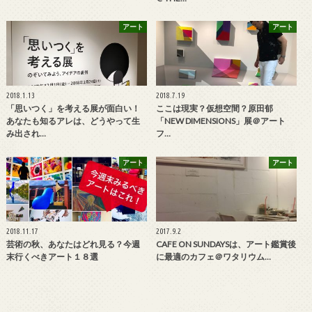
アート
アート
2018.1.13
2018.7.19
「思いつく」を考える展が面白い！
ここは現実？仮想空間？原田郁
あなたも知るアレは、どうやって生
「NEW DIMENSIONS」展＠アート
み出され…
フ…
アート
アート
2018.11.17
2017.9.2
芸術の秋、あなたはどれ見る？今週
CAFE ON SUNDAYSは、アート鑑賞後
末行くべきアート１８選
に最適のカフェ＠ワタリウム…