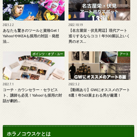
2023.2.2
2022.10.19
あなたも驚きのツールと資格Get！
【名古屋栄・伏見周辺】現代アート
Yahoo!やIKEAも採用の対話・発想
巡りするならココ！年500展以上いく
法…
男のオス…
ポインツ・オブ・ユー
アート
2022.7.1
2022.5.2
コーチ・カウンセラー・セラピス
【動画あり】GWにオススメのアート
ト、講師も必見！Yahoo!も採用の対
8選！年563展まわる男が厳選！
話が劇的…
ホラノコウスケとは