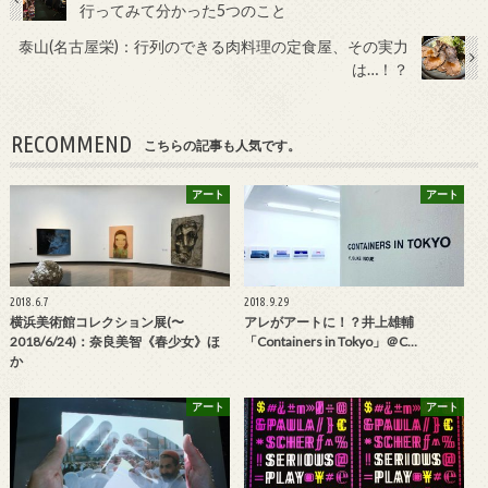
行ってみて分かった5つのこと
泰山(名古屋栄)：行列のできる肉料理の定食屋、その実力
は…！？
RECOMMEND
こちらの記事も人気です。
アート
アート
2018.6.7
2018.9.29
横浜美術館コレクション展(〜
アレがアートに！？井上雄輔
2018/6/24)：奈良美智《春少女》ほ
「Containers in Tokyo」＠C…
か
アート
アート