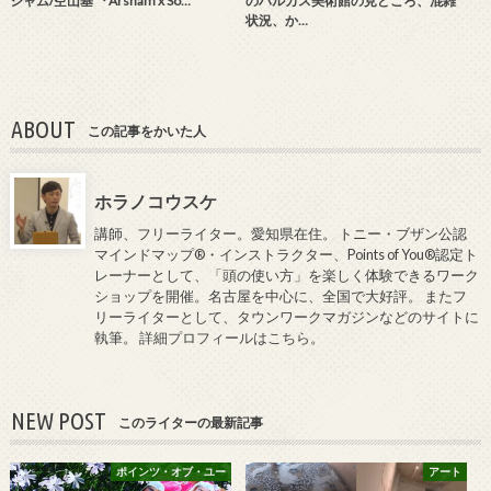
シャム/空山基 『Arsham x So…
のハルカス美術館の見どころ、混雑
状況、か…
ABOUT
この記事をかいた人
ホラノコウスケ
講師、フリーライター。愛知県在住。 トニー・ブザン公認
マインドマップ®・インストラクター、Points of You®認定ト
レーナーとして、「頭の使い方」を楽しく体験できるワーク
ショップを開催。名古屋を中心に、全国で大好評。 またフ
リーライターとして、タウンワークマガジンなどのサイトに
執筆。
詳細プロフィールはこちら
。
NEW POST
このライターの最新記事
ポインツ・オブ・ユー
アート