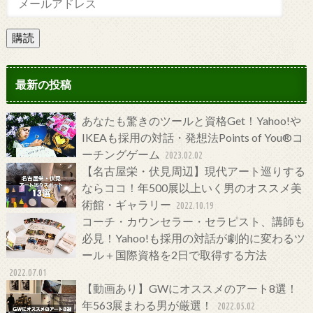
購読
最新の投稿
あなたも驚きのツールと資格Get！Yahoo!や
IKEAも採用の対話・発想法Points of You®コ
ーチングゲーム
2023.02.02
【名古屋栄・伏見周辺】現代アート巡りする
ならココ！年500展以上いく男のオススメ美
術館・ギャラリー
2022.10.19
コーチ・カウンセラー・セラピスト、講師も
必見！Yahoo!も採用の対話が劇的に変わるツ
ール＋国際資格を2日で取得する方法
2022.07.01
【動画あり】GWにオススメのアート8選！
年563展まわる男が厳選！
2022.05.02