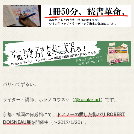
パリってずるい。
ライター・講師、ホラノコウスケ（
@kosuke_art
）です。
京都・祇園の何必館にて、
ドアノーの愛した街パリ ROBERT
DOISNEAU展
を開催中（〜2019/1/20）。