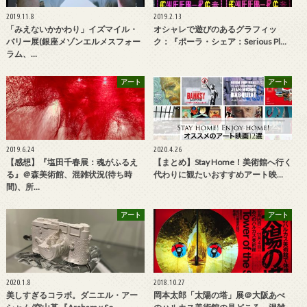
2019.11.8
2019.2.13
「みえないかかわり」イズマイル・
オシャレで遊びのあるグラフィッ
バリー展(銀座メゾンエルメスフォー
ク：『ポーラ・シェア：Serious Pl…
ラム、…
アート
アート
2019.6.24
2020.4.26
【感想】『塩田千春展：魂がふるえ
【まとめ】Stay Home！美術館へ行く
る』＠森美術館、混雑状況(待ち時
代わりに観たいおすすめアート映…
間)、所…
アート
アート
2020.1.8
2018.10.27
美しすぎるコラボ。ダニエル・アー
岡本太郎「太陽の塔」展＠大阪あべ