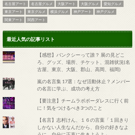
名古屋アート
名古屋グルメ
大阪アート
大阪グルメ
愛知グルメ
東京アート
東京グルメ
横浜グルメ
神戸アート
神戸グルメ
関東アート
関西アート
最近人気の記事リスト
【感想】バンクシーって誰？ 展の見どこ
ろ、グッズ、場所、チケット、混雑状況(名
古屋、東京、大阪、郡山、高岡、福岡)
嵐の名言集 17選：なぜ活動休止？メンバー
の名言に学ぶ、成功の考え方
【要注意】チームラボボーダレスに行く前
に！気をつけるべき3つのこと
【名言】志村けん、１６の言葉「１回きり
しかない人生なんだから、自分の好きなよ
うに、自分に正直に生きようよ」