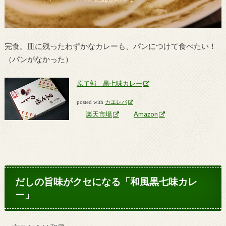
完食。皿に残ったわずかなカレーも、パンにつけて食べたい！
（パンがなかった）
原了郭 黒七味カレー
posted with
カエレバ
楽天市場
Amazon
だしの旨味がクセになる「和風黒七味カレ
ー」