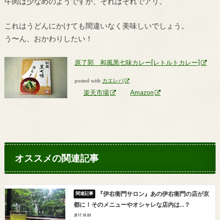
牛肉は少なめのようですが、それはそれでアリ。
これはうどんにかけても間違いなく美味しいでしょう。
う〜ん、おかわりしたい！
原了郭 和風黒七味カレー[レトルトカレー]
posted with
カエレバ
楽天市場
Amazon
オススメの関連記事
『伊右衛門サロン』あの伊右衛門の店が京
都に！そのメニューやオシャレな店内は…？
2017.10.08