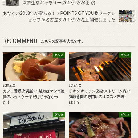
＠資生堂ギャラリー(2017/12/24まで)
あなたの2018年が変わる！？POINTS OF YOU®ワークシ
ョップ＠名古屋を2017/12/2(土)開催しました
RECOMMEND
こちらの記事も人気です。
グルメ
グルメ
2018.9.26
2019.1.25
カフェ香咲(外苑前)：魅力はマツコ絶
チキン キッチン(渋谷ストリーム内)：
賛のホットケーキだけじゃなかっ
鶏焼き肉の専門店のオススメ料理
た！
は！？
グルメ
グルメ