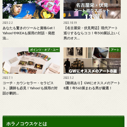
2023.2.2
2022.10.19
あなたも驚きのツールと資格Get！
【名古屋栄・伏見周辺】現代アート
Yahoo!やIKEAも採用の対話・発想
巡りするならココ！年500展以上いく
法…
男のオス…
ポインツ・オブ・ユー
アート
2022.7.1
2022.5.2
コーチ・カウンセラー・セラピス
【動画あり】GWにオススメのアート
ト、講師も必見！Yahoo!も採用の対
8選！年563展まわる男が厳選！
話が劇的…
ホラノコウスケとは