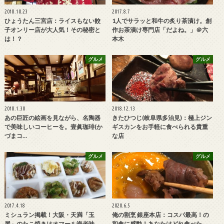
2018.10.23
2017.8.7
ひょうたん三宮店：ライスもない餃
1人でサラッと和牛の炙り茶漬け。創
子オンリー店が大人気！その秘密と
作お茶漬け専門店「だよね。」＠六
は！？
本木
グルメ
グルメ
2018.1.30
2018.12.13
あの巨匠の絵画を見ながら、名陶器
きたひつじ(岐阜県多治見)：極上ジン
で美味しいコーヒーを。壹眞珈琲(か
ギスカンをお手軽に食べられる貴重
づまコ…
な店
グルメ
グルメ
2017.4.18
2020.6.5
ミシュラン掲載！大阪・天満「玉
俺の割烹 銀座本店：コスパ最高！の
屋」のたこ焼きはオマール海老味
和食に感動！あなたはどれ食べた