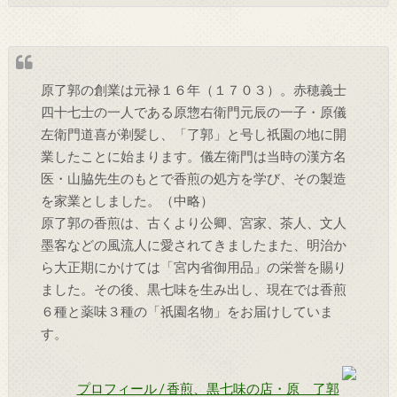
原了郭の創業は元禄１６年（１７０３）。赤穂義士
四十七士の一人である原惣右衛門元辰の一子・原儀
左衛門道喜が剃髪し、「了郭」と号し祇園の地に開
業したことに始まります。儀左衛門は当時の漢方名
医・山脇先生のもとで香煎の処方を学び、その製造
を家業としました。（中略）
原了郭の香煎は、古くより公卿、宮家、茶人、文人
墨客などの風流人に愛されてきましたまた、明治か
ら大正期にかけては「宮内省御用品」の栄誉を賜り
ました。その後、黒七味を生み出し、現在では香煎
６種と薬味３種の「祇園名物」をお届けしていま
す。
プロフィール / 香煎、黒七味の店・原 了郭