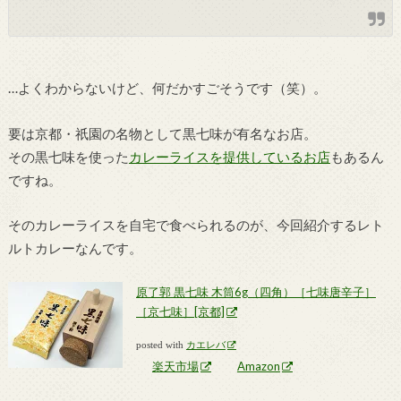
…よくわからないけど、何だかすごそうです（笑）。
要は京都・祇園の名物として黒七味が有名なお店。
その黒七味を使った
カレーライスを提供しているお店
もあるん
ですね。
そのカレーライスを自宅で食べられるのが、今回紹介するレト
ルトカレーなんです。
原了郭 黒七味 木筒6g（四角）［七味唐辛子］
［京七味］[京都]
posted with
カエレバ
楽天市場
Amazon