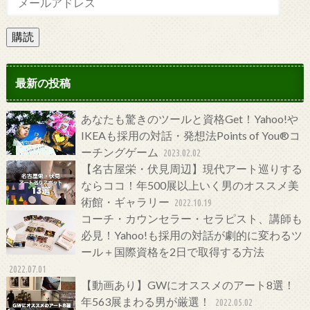
購読
最新の投稿
あなたも驚きのツールと資格Get！Yahoo!や
IKEAも採用の対話・発想法Points of You®コ
ーチングゲーム
2023.02.02
【名古屋栄・伏見周辺】現代アート巡りする
ならココ！年500展以上いく男のオススメ美
術館・ギャラリー
2022.10.19
コーチ・カウンセラー・セラピスト、講師も
必見！Yahoo!も採用の対話が劇的に変わるツ
ール＋国際資格を2日で取得する方法
2022.07.01
【動画あり】GWにオススメのアート8選！
年563展まわる男が厳選！
2022.05.02