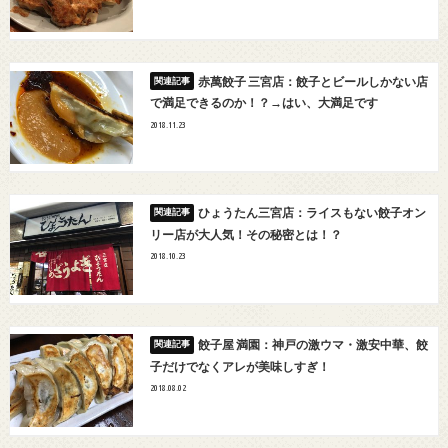
赤萬餃子 三宮店：餃子とビールしかない店
で満足できるのか！？→はい、大満足です
2018.11.23
ひょうたん三宮店：ライスもない餃子オン
リー店が大人気！その秘密とは！？
2018.10.23
餃子屋 満園：神戸の激ウマ・激安中華、餃
子だけでなくアレが美味しすぎ！
2018.08.02