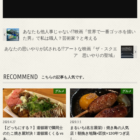
あなたも他人事じゃない!?映画『世界で一番ゴッホを描い
た男』で私は職人？芸術家？と考える
あなたの思いやりが試される!?アートな映画『ザ・スクエ
ア 思いやりの聖域』
RECOMMEND
こちらの記事も人気です。
グルメ
グルメ
2020.4.27
2020.3.5
【どっちにする？】道頓堀で隣同士
まるいち(名古屋栄)：焼き鳥の人気
のたこ焼き屋対決！道頓堀くくる vs
店！朝挽き地鶏×匠技×130年つぎ足
あ…
し…