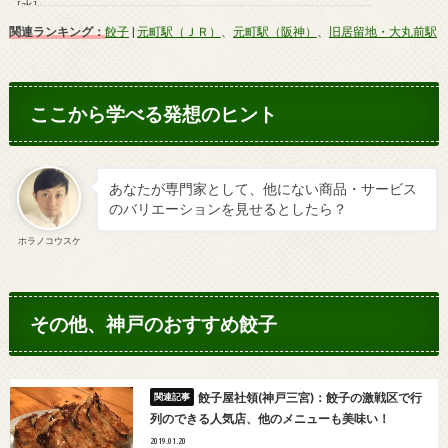
関連ランキング：
餃子
|
元町駅（ＪＲ）
、
元町駅（阪神）
、
旧居留地・大丸前駅
ここから学べる発想のヒント
あなたが専門家として、他にない商品・サービス
のバリエーションを見せるとしたら？
ホラノコウスケ
その他、神戸のおすすめ餃子
餃子屋社領(神戸三宮)：餃子の激戦区で行
列のできる人気店、他のメニューも美味い！
2019.01.20