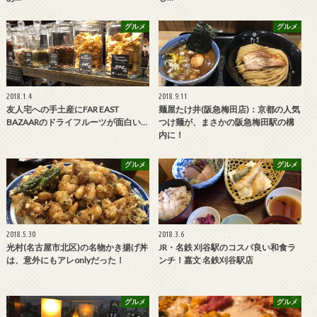
グルメ
グルメ
2018.1.4
2018.9.11
友人宅への手土産にFAR EAST
麺屋たけ井(阪急梅田店)：京都の人気
BAZAARのドライフルーツが面白い…
つけ麺が、まさかの阪急梅田駅の構
内に！
グルメ
グルメ
2018.5.30
2018.3.6
光村(名古屋市北区)の名物かき揚げ丼
JR・名鉄 刈谷駅のコスパ良い和食ラ
は、意外にもアレonlyだった！
ンチ！嘉文 名鉄刈谷駅店
グルメ
グルメ