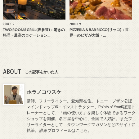
2018.8.9
2018.8.9
TWO ROOMS GRILL(表参道)：驚きの
PIZZERIA & BAR RICCO(リッコ)：世
料理・最高のロケーション…
界一のピザが大阪・…
ABOUT
この記事をかいた人
ホラノコウスケ
講師、フリーライター。愛知県在住。 トニー・ブザン公認
マインドマップ®・インストラクター、Points of You®認定ト
レーナーとして、「頭の使い方」を楽しく体験できるワーク
ショップを開催。名古屋を中心に、全国で大好評。 またフ
リーライターとして、タウンワークマガジンなどのサイトに
執筆。
詳細プロフィールはこちら
。