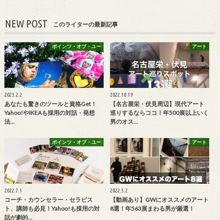
NEW POST
このライターの最新記事
ポインツ・オブ・ユー
アート
2023.2.2
2022.10.19
あなたも驚きのツールと資格Get！
【名古屋栄・伏見周辺】現代アート
Yahoo!やIKEAも採用の対話・発想
巡りするならココ！年500展以上いく
法…
男のオス…
ポインツ・オブ・ユー
アート
2022.7.1
2022.5.2
コーチ・カウンセラー・セラピス
【動画あり】GWにオススメのアート
ト、講師も必見！Yahoo!も採用の対
8選！年563展まわる男が厳選！
話が劇的…