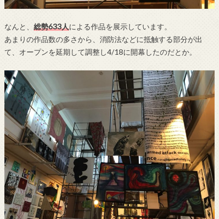
なんと、
総勢633人
による作品を展示しています。
あまりの作品数の多さから、消防法などに抵触する部分が出
て、オープンを延期して調整し4/18に開幕したのだとか。