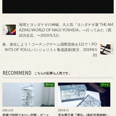
地球とヨシダナギの神秘。大人気『ヨシダナギ展 THE AM
AZING WORLD OF NAGI YOSHIDA』へ行ってみた（西
武渋谷店、〜2019/5/12）
春、進化しよう！コーチングゲーム国際資格を1日で！PO
INTS OF YOUエバンジェリスト養成講座(東京、2019年5
月)
RECOMMEND
こちらの記事も人気です。
アート
アート
2018.6.29
2019.8.13
常識で説明できない空間：ダニエ
宮永愛子展『漕法』(高松市美術館)：