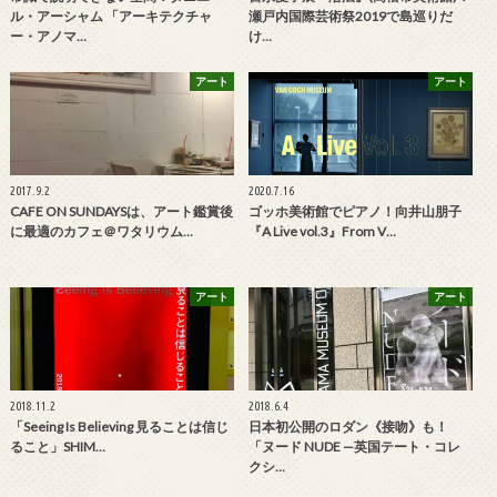
ル・アーシャム 「アーキテクチャ
瀬戸内国際芸術祭2019で島巡りだ
ー・アノマ…
け…
アート
アート
2017.9.2
2020.7.16
CAFE ON SUNDAYSは、アート鑑賞後
ゴッホ美術館でピアノ！向井山朋子
に最適のカフェ＠ワタリウム…
『A Live vol.3』From V…
アート
アート
2018.11.2
2018.6.4
「Seeing Is Believing 見ることは信じ
日本初公開のロダン《接吻》も！
ること」SHIM…
「ヌード NUDE —英国テート・コレ
クシ…