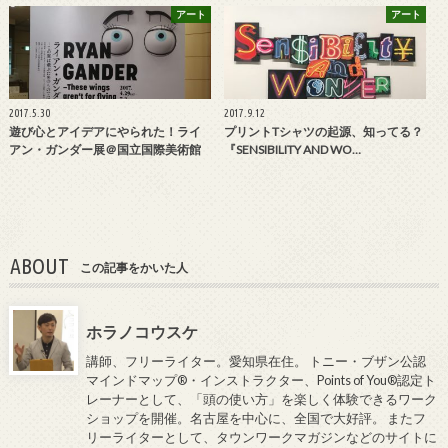
アート
アート
2017.5.30
2017.9.12
遊び心とアイデアにやられた！ライ
プリントTシャツの起源、知ってる？
アン・ガンダー展＠国立国際美術館
『SENSIBILITY AND WO…
ABOUT
この記事をかいた人
ホラノコウスケ
講師、フリーライター。愛知県在住。 トニー・ブザン公認
マインドマップ®・インストラクター、Points of You®認定ト
レーナーとして、「頭の使い方」を楽しく体験できるワーク
ショップを開催。名古屋を中心に、全国で大好評。 またフ
リーライターとして、タウンワークマガジンなどのサイトに