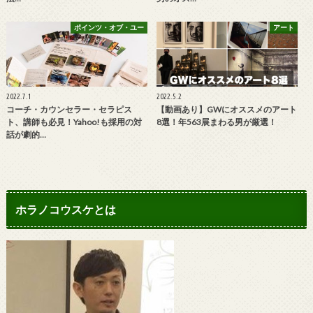
ポインツ・オブ・ユー
アート
2022.7.1
2022.5.2
コーチ・カウンセラー・セラピス
【動画あり】GWにオススメのアート
ト、講師も必見！Yahoo!も採用の対
8選！年563展まわる男が厳選！
話が劇的…
ホラノコウスケとは