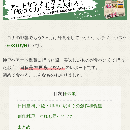
コロナの影響でもう3ヶ月は外食をしていない、ホラノコウスケ
（
@kosstyle
）です。
神戸へアート鑑賞に行った際、美味しいものが食べたくて行っ
たお店、
日日是 神戸 段（だん）
のレポートです。
初めて食べる、こんなものもありました。
目次
[
非表示
]
日日是 神戸 段：JR神戸駅すぐの創作和食屋
創作料理、どれも凝っていた
まとめ