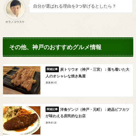
自分が選ばれる理由を3つ挙げるとしたら？
ホラノコウスケ
その他、神戸のおすすめグルメ情報
炭トリウオ（神戸・三宮）：落ち着いた大
人のオシャレな焼き鳥屋
2020.04.15
洋食ゲンジ（神戸・元町）：絶品ビフカツ
が味わえる庶民的なお店
2019.01.23