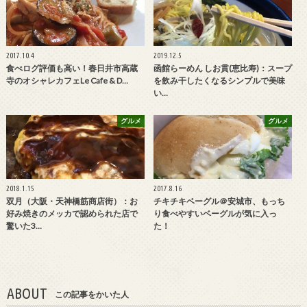
2017.10.4
2019.12.5
食べログ評価も高い！春日井市高蔵
函館らーめん しお貫(恵比寿)：スープ
寺のオシャレカフェLe Cafe & D…
を飲み干したくなるシンプルで美味
い…
グルメ
グルメ
2018.1.15
2017.8.16
双月（大阪・天神橋筋商店街）：お
チキチキベーグル＠安城市、もっち
好み焼きのメッカで認められた店で
り食べやすいベーグルが気に入っ
驚いた3…
た！
ABOUT
この記事をかいた人