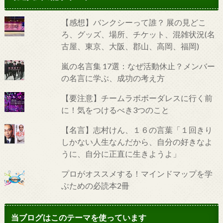
【感想】バンクシーって誰？ 展の見どこ
ろ、グッズ、場所、チケット、混雑状況(名
古屋、東京、大阪、郡山、高岡、福岡)
嵐の名言集 17選：なぜ活動休止？メンバー
の名言に学ぶ、成功の考え方
【要注意】チームラボボーダレスに行く前
に！気をつけるべき3つのこと
【名言】志村けん、１６の言葉「１回きり
しかない人生なんだから、自分の好きなよ
うに、自分に正直に生きようよ」
プロがオススメする！マインドマップを学
ぶための必読本2冊
当ブログはこのテーマを使っています