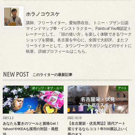
ホラノコウスケ
講師、フリーライター。愛知県在住。 トニー・ブザン公認
マインドマップ®・インストラクター、Points of You®認定ト
レーナーとして、「頭の使い方」を楽しく体験できるワーク
ショップを開催。名古屋を中心に、全国で大好評。 またフ
リーライターとして、タウンワークマガジンなどのサイトに
執筆。
詳細プロフィールはこちら
。
NEW POST
このライターの最新記事
ポインツ・オブ・ユー
アート
2023.2.2
2022.10.19
あなたも驚きのツールと資格Get！
【名古屋栄・伏見周辺】現代アート
Yahoo!やIKEAも採用の対話・発想
巡りするならココ！年500展以上いく
法…
男のオス…