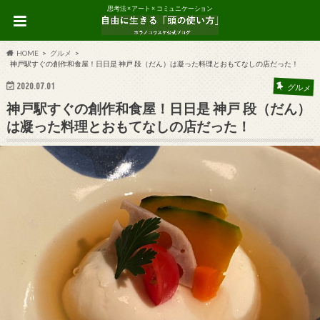
思考法 × アート × コミュニケーション
HOME
グルメ
神戸駅すぐの創作和食屋！日日是 神戸 段（だん）は凝った料理とおもてなしの店だった！
2020.07.01
グルメ
神戸駅すぐの創作和食屋！日日是 神戸 段（だん）
は凝った料理とおもてなしの店だった！