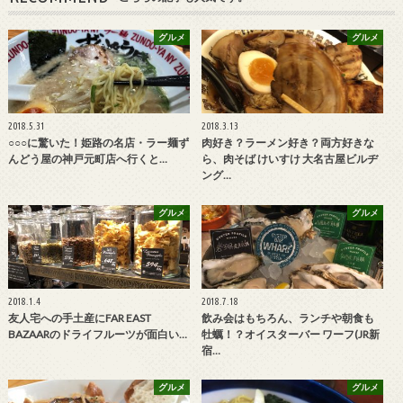
グルメ
グルメ
2018.5.31
2018.3.13
○○○に驚いた！姫路の名店・ラー麺ず
肉好き？ラーメン好き？両方好きな
んどう屋の神戸元町店へ行くと…
ら、肉そば けいすけ 大名古屋ビルヂ
ング…
グルメ
グルメ
2018.1.4
2018.7.18
友人宅への手土産にFAR EAST
飲み会はもちろん、ランチや朝食も
BAZAARのドライフルーツが面白い…
牡蠣！？オイスターバー ワーフ(JR新
宿…
グルメ
グルメ