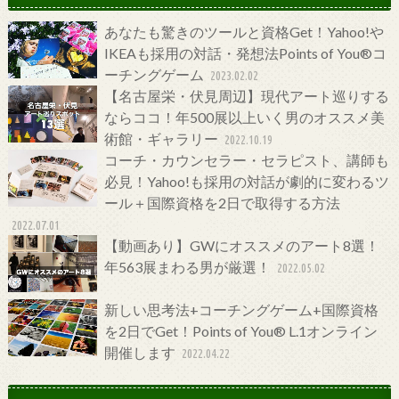
あなたも驚きのツールと資格Get！Yahoo!や
IKEAも採用の対話・発想法Points of You®コ
ーチングゲーム
2023.02.02
【名古屋栄・伏見周辺】現代アート巡りする
ならココ！年500展以上いく男のオススメ美
術館・ギャラリー
2022.10.19
コーチ・カウンセラー・セラピスト、講師も
必見！Yahoo!も採用の対話が劇的に変わるツ
ール＋国際資格を2日で取得する方法
2022.07.01
【動画あり】GWにオススメのアート8選！
年563展まわる男が厳選！
2022.05.02
新しい思考法+コーチングゲーム+国際資格
を2日でGet！Points of You® L.1オンライン
開催します
2022.04.22