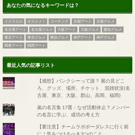
あなたの気になるキーワードは？
イスラエル
オススメ！
コーチング
京都アート
京都グルメ
名古屋アート
名古屋グルメ
大阪アート
大阪グルメ
愛知グルメ
東京アート
東京グルメ
横浜グルメ
神戸アート
神戸グルメ
関東アート
関西アート
最近人気の記事リスト
【感想】バンクシーって誰？ 展の見どこ
ろ、グッズ、場所、チケット、混雑状況(名
古屋、東京、大阪、郡山、高岡、福岡)
嵐の名言集 17選：なぜ活動休止？メンバー
の名言に学ぶ、成功の考え方
【要注意】チームラボボーダレスに行く前
に！気をつけるべき3つのこと