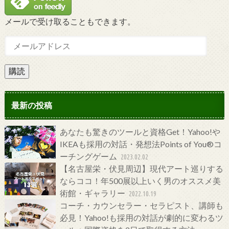
メールで受け取ることもできます。
購読
最新の投稿
あなたも驚きのツールと資格Get！Yahoo!や
IKEAも採用の対話・発想法Points of You®コ
ーチングゲーム
2023.02.02
【名古屋栄・伏見周辺】現代アート巡りする
ならココ！年500展以上いく男のオススメ美
術館・ギャラリー
2022.10.19
コーチ・カウンセラー・セラピスト、講師も
必見！Yahoo!も採用の対話が劇的に変わるツ