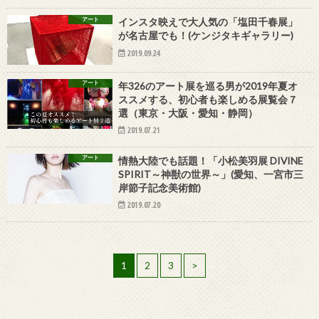
アート
インスタ映えで大人気の「塩田千春展」
が名古屋でも！(ケンジタキギャラリー)
2019.09.24
アート
年326のアート展を巡る男が2019年夏オ
ススメする、初心者も楽しめる展覧会７
選（東京・大阪・愛知・静岡）
2019.07.21
アート
情熱大陸でも話題！「小松美羽展 DIVINE
SPIRIT～神獣の世界～」(愛知、一宮市三
岸節子記念美術館)
2019.07.20
1
2
3
>