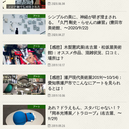
2020.06.04
アート
シンプルの美に、神経が研ぎ澄まされ
る。『久門 剛史 − らせんの練習』(豊田市
美術館、〜2020/9/22)
2020.04.27
アート
【感想】木梨憲武展(名古屋・松坂屋美術
館)：オススメ作品、混雑状況、口コミ、
場所は？
2019.10.17
アート
【感想】瀬戸現代美術展2019(〜10/14)：
愛知県瀬戸市でこんなにアートを見られ
るとは！
2019.10.06
アート
あれ？ドラえもん、スタバじゃない！？
『岡本光博展／トラロープ』(名古屋、〜
9/29)
2019.09.26