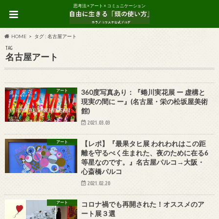
思考法 × アート × コミュニケーション
HOME
タグ : 名古屋アート
TAG
名古屋アート
アート
360度写真あり：『蜷川実花展 ー 虚構と
現実の間に ー』(名古屋・栄の松坂屋美術
館)
2021.03.03
アート
【レポ】『最果タヒ展 われわれはこの距
離を守るべく生まれた、夜のために在る6
等星なのです。』名古屋パルコ→大阪・
心斎橋パルコ
2021.02.20
アート
コロナ禍でも再開された！オススメのア
ート展３選