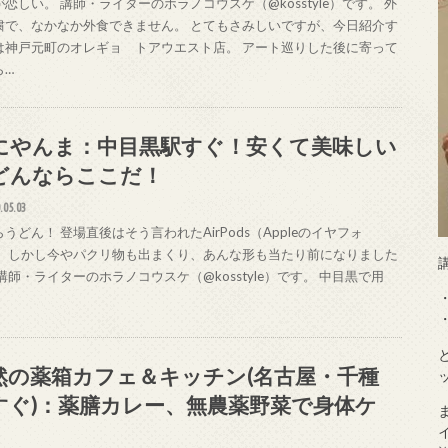
恋しい。 講師・ライターのホラノコウスケ（@kosstyle）です。 外
粛で、なかなか外食できません。 とてもさみしいですが、今日紹介す
は神戸元町のオレギョ トアウエスト店。 アート巡りした後に寄って
ら…
にやんま：中目黒駅すぐ！安くて美味しい
どんならここだ！
.05.03
うどん！ 登場直後はそう言われたAirPods（Appleのイヤフォ
。 しかし今やパクリ物も出まくり、あんな形も当たり前になりました
講師・ライターのホラノコウスケ（@kosstyle）です。 中目黒で用
然の薬箱カフェ＆キッチン(名古屋・千種
すぐ)：薬膳カレー、無農薬野菜で身体ケ