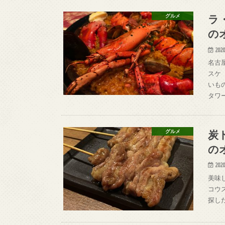
ラ
グルメ
の
2020
名古
スケ（
いも
タワ
炭
グルメ
の
2020
美味
コウス
探し