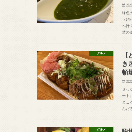
2020
緑色
（@k
へ行
然の
【
グルメ
き
頓
2020
せっ
ート
とこ
んだ
駒
グルメ