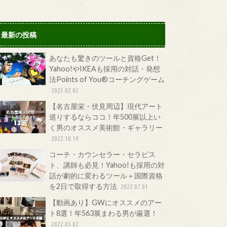
最新の投稿
あなたも驚きのツールと資格Get！
Yahoo!やIKEAも採用の対話・発想
法Points of You®コーチングゲーム
2023.02.02
【名古屋栄・伏見周辺】現代アート
巡りするならココ！年500展以上い
く男のオススメ美術館・ギャラリー
2022.10.19
コーチ・カウンセラー・セラピス
ト、講師も必見！Yahoo!も採用の対
話が劇的に変わるツール＋国際資格
を2日で取得する方法
2022.07.01
【動画あり】GWにオススメのアー
ト8選！年563展まわる男が厳選！
2022.05.02