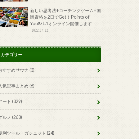
新しい思考法+コーチングゲーム+国
際資格を2日でGet！Points of
You® L.1オンライン開催します
2022.04.22
カテゴリー
おすすめサウナ
(3)
人気記事まとめ
(6)
アート
(329)
グルメ
(263)
便利ツール・ガジェット
(24)