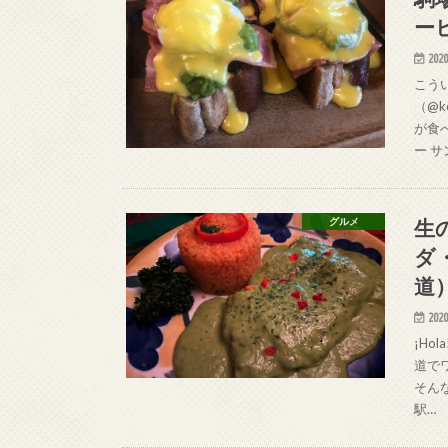
ー
2020
こう
（@k
が食
ー サ
生
グルメ
ダ
道
2020
¡Ho
道で
そん
駅…