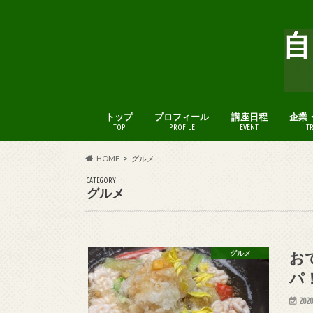
トップ
プロフィール
講座日程
企業
TOP
PROFILE
EVENT
T
HOME
グルメ
CATEGORY
グルメ
お
グルメ
パ
2020