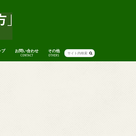
ップ
お問い合わせ
その他
CONTACT
OTHERS
人気記事まとめ
アート
グルメ
本
ライフハック(便利ワザ・考え方)
人生・仕事を楽しむ考え方
ファッション
ブログ術
おすすめスポット
便利ツール・ガジェット
音楽
オススメ映画
その他