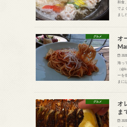
和食、
でよ
ました
オ
グルメ
Ma
2020
海っ
（@k
ーを
まに
オ
グルメ
ま
2020