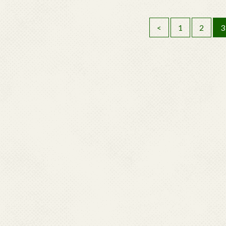
<
1
2
3