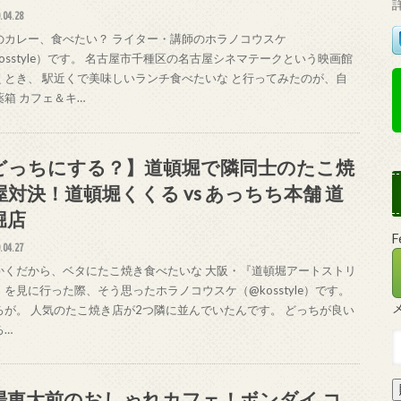
.04.28
のカレー、食べたい？ ライター・講師のホラノコウスケ
osstyle）です。 名古屋市千種区の名古屋シネマテークという映画館
くとき、 駅近くで美味しいランチ食べたいな と行ってみたのが、自
薬箱 カフェ＆キ…
どっちにする？】道頓堀で隣同士のたこ焼
屋対決！道頓堀くくる vs あっちち本舗 道
堀店
.04.27
かくだから、ベタにたこ焼き食べたいな 大阪・『道頓堀アートストリ
』を見に行った際、そう思ったホラノコウスケ（@kosstyle）です。
ろが。 人気のたこ焼き店が2つ隣に並んでいたんです。 どっちが良い
ろ…
場東大前のおしゃれカフェ！ボンダイ コ