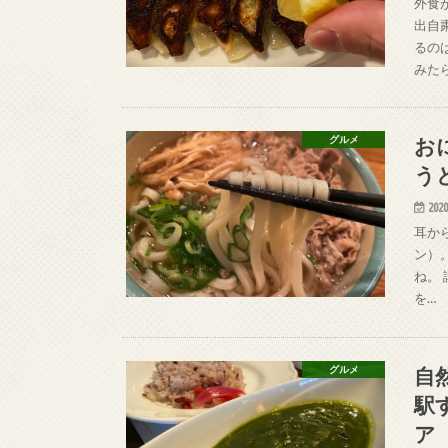
外食が
出自
るの
みた
お
グルメ
う
2020
耳から
ン）
ね。 
を…
自
グルメ
駅
ア