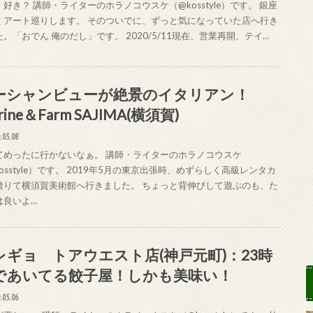
好き？ 講師・ライターのホラノコウスケ（@kosstyle）です。 銀座
くアート巡りします。 そのついでに、ずっと気になっていた店へ行き
。「おでん 俺のだし」です。 2020/5/11現在、営業再開、テイ…
ーシャンビューが絶景のイタリアン！
rine＆Farm SAJIMA(横須賀)
.05.08
てめったに行かないなぁ。 講師・ライターのホラノコウスケ
osstyle）です。 2019年5月の東京出張時、めずらしく高級レンタカ
借りて横須賀美術館へ行きました。 ちょっと背伸びして遊ぶのも、た
は良いよ…
レギョ トアウエスト店(神戸元町)：23時
であいてる餃子屋！しかも美味い！
.05.06