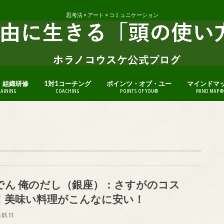
思考法 × アート × コミュニケーション
・組織研修
1対1コーチング
ポインツ・オブ・ユー
マインドマ
RAINING
COACHING
POINTS OF YOU®
MIND MAP®
でん 俺のだし（銀座）：さすがのコス
！美味い料理がこんなに安い！
.05.11