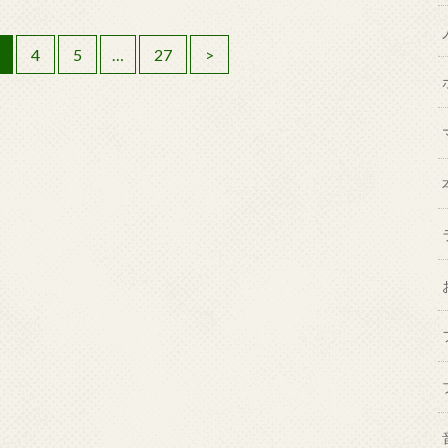
4
5
…
27
>