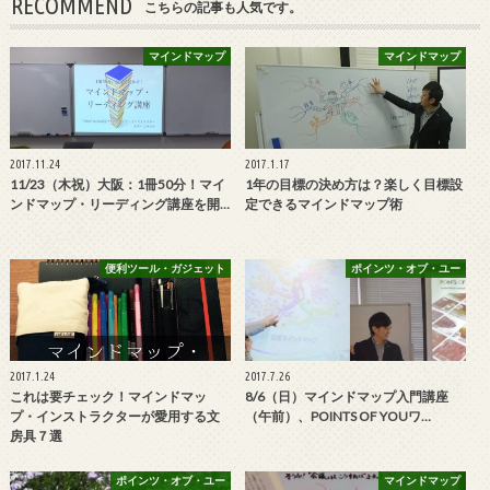
RECOMMEND
こちらの記事も人気です。
マインドマップ
マインドマップ
2017.11.24
2017.1.17
11/23（木祝）大阪：1冊50分！マイ
1年の目標の決め方は？楽しく目標設
ンドマップ・リーディング講座を開…
定できるマインドマップ術
便利ツール・ガジェット
ポインツ・オブ・ユー
2017.1.24
2017.7.26
これは要チェック！マインドマッ
8/6（日）マインドマップ入門講座
プ・インストラクターが愛用する文
（午前）、POINTS OF YOUワ…
房具７選
ポインツ・オブ・ユー
マインドマップ