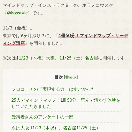
マインドマップ・インストラクターの、ホラノコウスケ
（
@kosstyle
）です。
11/3（金祝）。
東京では9ヶ月ぶり？に、『
1冊50分！マインドマップ・リーデ
ィング講座
』を開催しました。
※次は
11/23（木祝）大阪
、
11/25（土）名古屋
に開催します。
目次
[
非表示
]
プロコーチの「実現する力」はすごかった
25人でマインドマップ！1冊50分、読んで活かす体験を
していただきました
受講者さんのアンケートの一部
次は大阪 11/23（木祝）、名古屋11/25（土）