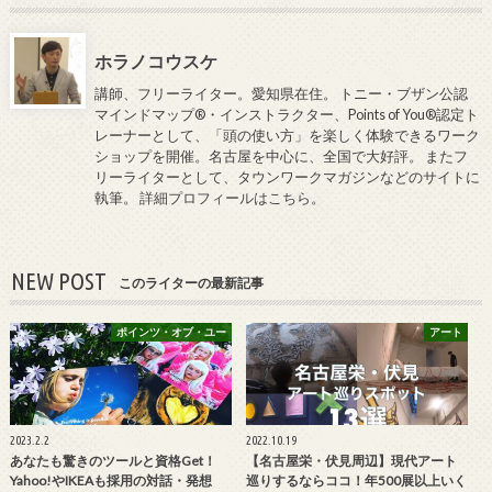
ホラノコウスケ
講師、フリーライター。愛知県在住。 トニー・ブザン公認
マインドマップ®・インストラクター、Points of You®認定ト
レーナーとして、「頭の使い方」を楽しく体験できるワーク
ショップを開催。名古屋を中心に、全国で大好評。 またフ
リーライターとして、タウンワークマガジンなどのサイトに
執筆。
詳細プロフィールはこちら
。
NEW POST
このライターの最新記事
ポインツ・オブ・ユー
アート
2023.2.2
2022.10.19
あなたも驚きのツールと資格Get！
【名古屋栄・伏見周辺】現代アート
Yahoo!やIKEAも採用の対話・発想
巡りするならココ！年500展以上いく