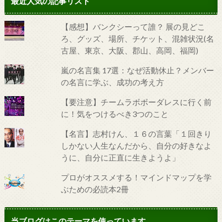
最近人気の記事リスト
【感想】バンクシーって誰？ 展の見どこ
ろ、グッズ、場所、チケット、混雑状況(名
古屋、東京、大阪、郡山、高岡、福岡)
嵐の名言集 17選：なぜ活動休止？メンバー
の名言に学ぶ、成功の考え方
【要注意】チームラボボーダレスに行く前
に！気をつけるべき3つのこと
【名言】志村けん、１６の言葉「１回きり
しかない人生なんだから、自分の好きなよ
うに、自分に正直に生きようよ」
プロがオススメする！マインドマップを学
ぶための必読本2冊
当ブログはこのテーマを使っています