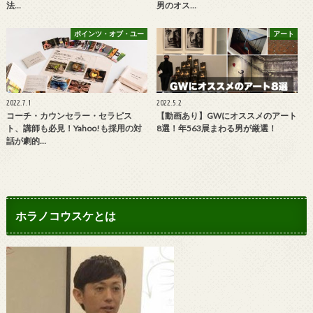
法…
男のオス…
ポインツ・オブ・ユー
アート
2022.7.1
2022.5.2
コーチ・カウンセラー・セラピス
【動画あり】GWにオススメのアート
ト、講師も必見！Yahoo!も採用の対
8選！年563展まわる男が厳選！
話が劇的…
ホラノコウスケとは