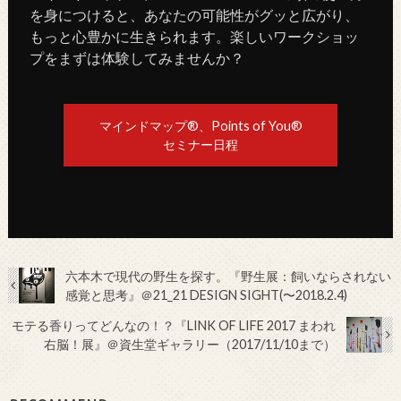
を身につけると、あなたの可能性がグッと広がり、
もっと心豊かに生きられます。楽しいワークショッ
プをまずは体験してみませんか？
マインドマップ®、Points of You®
セミナー日程
六本木で現代の野生を探す。『野生展：飼いならされない
感覚と思考』＠21_21 DESIGN SIGHT(〜2018.2.4)
モテる香りってどんなの！？『LINK OF LIFE 2017 まわれ
右脳！展』＠資生堂ギャラリー（2017/11/10まで）