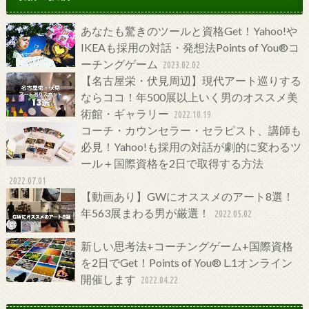
あなたも驚きのツールと資格Get！Yahoo!や
IKEAも採用の対話・発想法Points of You®コ
ーチングゲーム
2023.02.02
【名古屋栄・伏見周辺】現代アート巡りする
ならココ！年500展以上いく男のオススメ美
術館・ギャラリー
2022.10.19
コーチ・カウンセラー・セラピスト、講師も
必見！Yahoo!も採用の対話が劇的に変わるツ
ール＋国際資格を2日で取得する方法
2022.07.01
【動画あり】GWにオススメのアート8選！
年563展まわる男が厳選！
2022.05.02
新しい思考法+コーチングゲーム+国際資格
を2日でGet！Points of You® L.1オンライン
開催します
2022.04.22