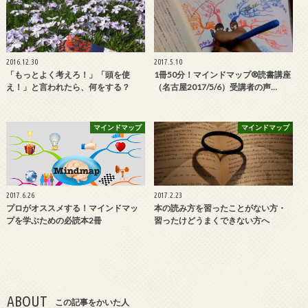
2016.12.30
2017.5.10
「もっとよく考えろ！」「頭を使
1冊50分！マインドマップ®読書講座
え！」と言われたら、何をする？
（名古屋2017/5/6）受講者の声…
マインドマップ
マインドマップ
2017.6.26
2017.2.23
プロがオススメする！マインドマッ
本の読み方を習ったことがない方・
プを学ぶための必読本2冊
習ったけどうまくできない方へ
ABOUT
この記事をかいた人