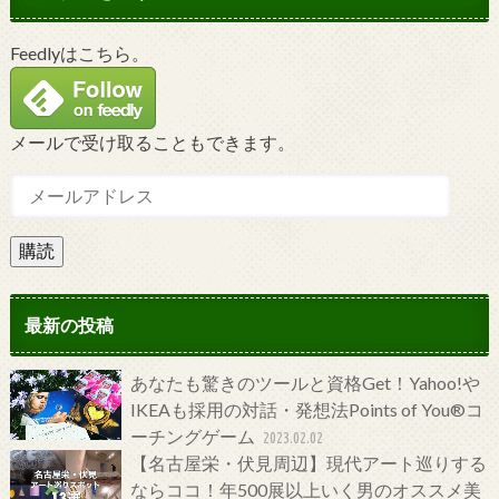
Feedlyはこちら。
メールで受け取ることもできます。
購読
最新の投稿
あなたも驚きのツールと資格Get！Yahoo!や
IKEAも採用の対話・発想法Points of You®コ
ーチングゲーム
2023.02.02
【名古屋栄・伏見周辺】現代アート巡りする
ならココ！年500展以上いく男のオススメ美