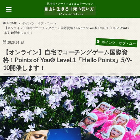
思考法 × アート × コミュニケーション
HOME
ポインツ・オブ・ユー
【オンライン】自宅でコーチングゲーム国際資格！Points of You® Level.1「Hello Points」
5/9-10開催します！
2020.04.23
ポインツ・オブ・ユー
【オンライン】自宅でコーチングゲーム国際資
格！Points of You® Level.1「Hello Points」5/9-
10開催します！