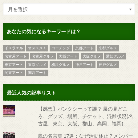
あなたの気になるキーワードは？
イスラエル
オススメ！
コーチング
京都アート
京都グルメ
名古屋アート
名古屋グルメ
大阪アート
大阪グルメ
愛知グルメ
東京アート
東京グルメ
横浜グルメ
神戸アート
神戸グルメ
関東アート
関西アート
最近人気の記事リスト
【感想】バンクシーって誰？ 展の見どこ
ろ、グッズ、場所、チケット、混雑状況(名
古屋、東京、大阪、郡山、高岡、福岡)
嵐の名言集 17選：なぜ活動休止？メンバー