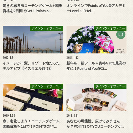
2021.10.19
2020.5.14
驚きの思考法コーチングゲーム+国際
オンラインでPoints of You®アカデミ
資格を2日間でGet！Points o…
ーLevel.1「Hel…
ポインツ・オブ・ユー
ポインツ・オブ・ユー
2017.4.5
2021.1.12
イメージが一変、リゾート地だった
新年を、新ツール＋資格Getで最高の
テルアビブ【イスラエル旅(3)】
年に！Points of You®コ…
ポインツ・オブ・ユー
ポインツ・オブ・ユー
2019.4.26
2018.6.21
春、進化しよう！コーチングゲーム
あなたの可能性、広げてみません
国際資格を1日で！POINTS OF Y…
か？POINTS OF YOUコーチングゲ…