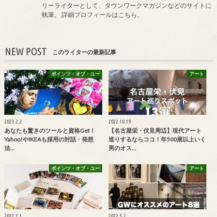
リーライターとして、タウンワークマガジンなどのサイトに
執筆。
詳細プロフィールはこちら
。
NEW POST
このライターの最新記事
ポインツ・オブ・ユー
アート
2023.2.2
2022.10.19
あなたも驚きのツールと資格Get！
【名古屋栄・伏見周辺】現代アート
Yahoo!やIKEAも採用の対話・発想
巡りするならココ！年500展以上いく
法…
男のオス…
ポインツ・オブ・ユー
アート
2022.7.1
2022.5.2