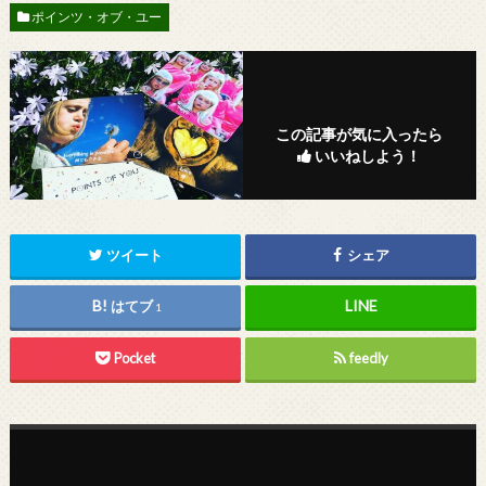
ポインツ・オブ・ユー
この記事が気に入ったら
いいねしよう！
ツイート
シェア
はてブ
1
Pocket
feedly