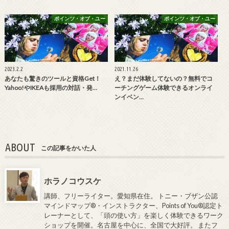
ポインツ・オブ・ユー
ポインツ・オブ・ユー
2023.2.2
2021.11.26
あなたも驚きのツールと資格Get！
え？まだ体験してないの？無料でコ
Yahoo!やIKEAも採用の対話・発…
ーチングゲーム体験できるオンライ
ンイベン…
ABOUT
この記事をかいた人
ホラノコウスケ
講師、フリーライター。愛知県在住。 トニー・ブザン公認
マインドマップ®・インストラクター、Points of You®認定ト
レーナーとして、「頭の使い方」を楽しく体験できるワーク
ショップを開催。名古屋を中心に、全国で大好評。 またフ