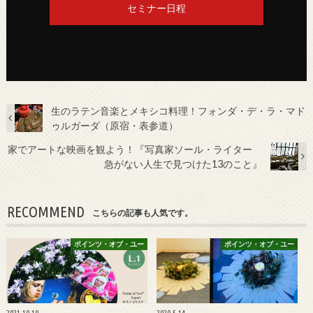
セミナー日程
生のラテン音楽とメキシコ料理！フォンダ・デ・ラ・マド
ゥルガーダ（原宿・表参道）
家でアートな映画を観よう！『写真家ソール・ライター
急がない人生で見つけた13のこと』
RECOMMEND
こちらの記事も人気です。
ポインツ・オブ・ユー
ポインツ・オブ・ユー