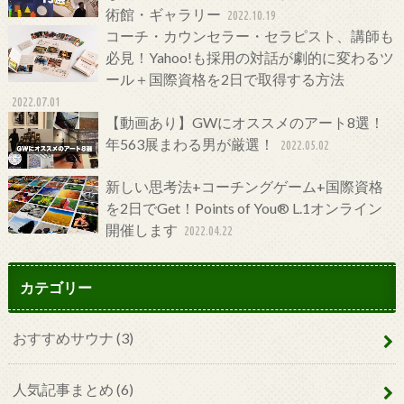
術館・ギャラリー
2022.10.19
コーチ・カウンセラー・セラピスト、講師も
必見！Yahoo!も採用の対話が劇的に変わるツ
ール＋国際資格を2日で取得する方法
2022.07.01
【動画あり】GWにオススメのアート8選！
年563展まわる男が厳選！
2022.05.02
新しい思考法+コーチングゲーム+国際資格
を2日でGet！Points of You® L.1オンライン
開催します
2022.04.22
カテゴリー
おすすめサウナ
(3)
人気記事まとめ
(6)