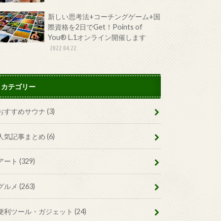
新しい思考法+コーチングゲーム+国
際資格を2日でGet！Points of
You® L.1オンライン開催します
2022.04.22
カテゴリー
おすすめサウナ
(3)
人気記事まとめ
(6)
アート
(329)
グルメ
(263)
便利ツール・ガジェット
(24)