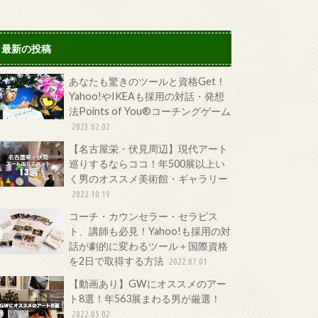
最新の投稿
あなたも驚きのツールと資格Get！
Yahoo!やIKEAも採用の対話・発想
法Points of You®コーチングゲーム
2023.02.02
【名古屋栄・伏見周辺】現代アート
巡りするならココ！年500展以上い
く男のオススメ美術館・ギャラリー
2022.10.19
コーチ・カウンセラー・セラピス
ト、講師も必見！Yahoo!も採用の対
話が劇的に変わるツール＋国際資格
を2日で取得する方法
2022.07.01
【動画あり】GWにオススメのアー
ト8選！年563展まわる男が厳選！
2022.05.02