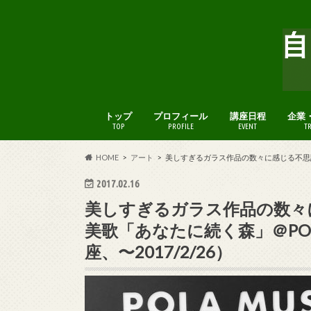
トップ
プロフィール
講座日程
企業
TOP
PROFILE
EVENT
T
HOME
アート
美しすぎるガラス作品の数々に感じる不思議なギ
2017.02.16
美しすぎるガラス作品の数々
美歌「あなたに続く森」＠POLA
座、〜2017/2/26）