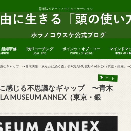
思考法 × アート × コミュニケーション
・組織研修
1対1コーチング
ポインツ・オブ・ユー
マインドマ
RAINING
COACHING
POINTS OF YOU®
MIND MAP®
ャップ 〜青木美歌「あなたに続く森」＠POLA MUSEUM ANNEX（東京・銀座、〜201
アート
に感じる不思議なギャップ 〜青木
 MUSEUM ANNEX（東京・銀