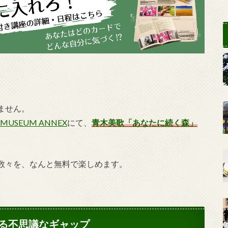
ません。
 MUSEUM ANNEX
にて、
青木美歌「あなたに続く森」
数々を、なんと無料で楽しめます。
る不思議なギャップ