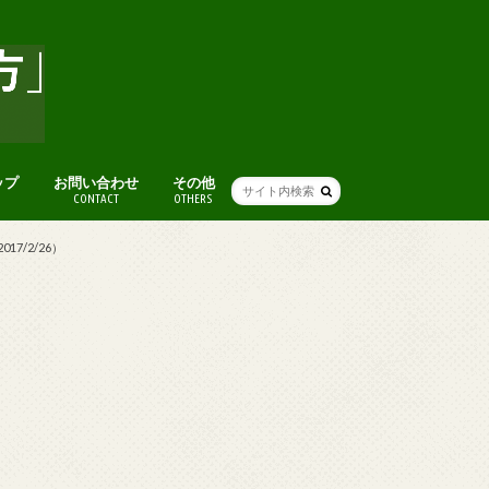
ップ
お問い合わせ
その他
CONTACT
OTHERS
人気記事まとめ
アート
グルメ
本
ライフハック(便利ワザ・考え方)
人生・仕事を楽しむ考え方
ファッション
ブログ術
おすすめスポット
便利ツール・ガジェット
音楽
オススメ映画
その他
7/2/26）