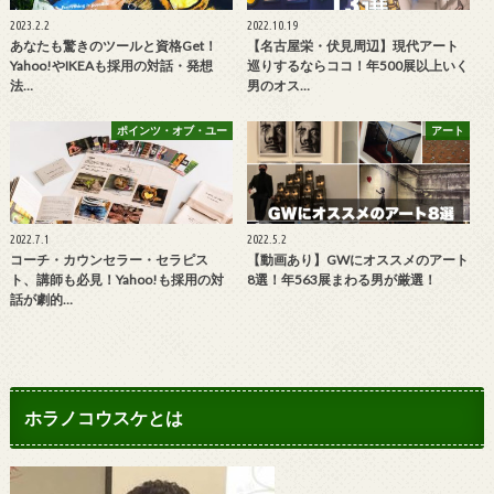
2023.2.2
2022.10.19
あなたも驚きのツールと資格Get！
【名古屋栄・伏見周辺】現代アート
Yahoo!やIKEAも採用の対話・発想
巡りするならココ！年500展以上いく
法…
男のオス…
ポインツ・オブ・ユー
アート
2022.7.1
2022.5.2
コーチ・カウンセラー・セラピス
【動画あり】GWにオススメのアート
ト、講師も必見！Yahoo!も採用の対
8選！年563展まわる男が厳選！
話が劇的…
ホラノコウスケとは