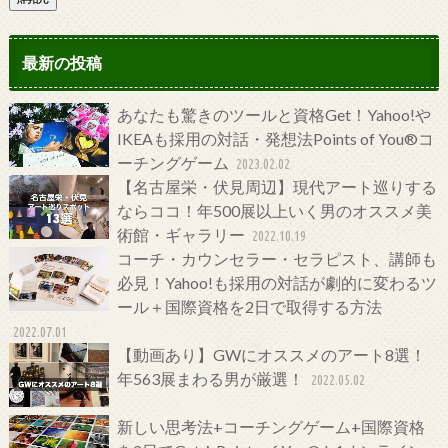
最新の投稿
あなたも驚きのツールと資格Get！Yahoo!や
IKEAも採用の対話・発想法Points of You®コ
ーチングゲーム
2023.02.02
【名古屋栄・伏見周辺】現代アート巡りする
ならココ！年500展以上いく男のオススメ美
術館・ギャラリー
2022.10.19
コーチ・カウンセラー・セラピスト、講師も
必見！Yahoo!も採用の対話が劇的に変わるツ
ール＋国際資格を2日で取得する方法
2022.07.01
【動画あり】GWにオススメのアート8選！
年563展まわる男が厳選！
2022.05.02
新しい思考法+コーチングゲーム+国際資格