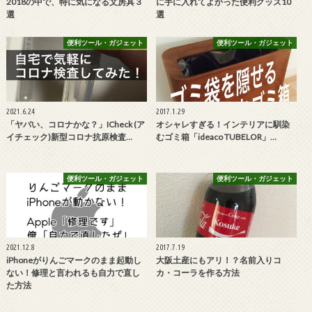
2018の中で、特に気になる文房具３
に手に入れてよかった便利グッズ10
選
選
便利ツール・ガジェット
便利ツール・ガジェット
2021.6.24
2017.1.29
「ヤバい、コロナかな？」ICheck (ア
オシャレすぎる！インテリアに馴染
イチェック)新型コロナ抗原検査…
むゴミ箱「ideaco TUBELOR」…
便利ツール・ガジェット
便利ツール・ガジェット
2021.12.8
2017.7.19
iPhoneがりんごマークのまま起動し
大阪土産にもアリ！？名前入りコ
ない！修理と言われるも自力で直し
カ・コーラを作る方法
た方法