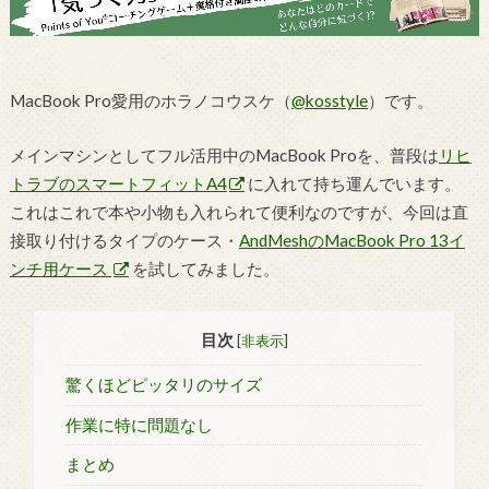
MacBook Pro愛用のホラノコウスケ（
@kosstyle
）です。
メインマシンとしてフル活用中のMacBook Proを、普段は
リヒ
トラブのスマートフィットA4
に入れて持ち運んでいます。
これはこれで本や小物も入れられて便利なのですが、今回は直
接取り付けるタイプのケース・
AndMeshのMacBook Pro 13イ
ンチ用ケース
を試してみました。
目次
[
非表示
]
驚くほどピッタリのサイズ
作業に特に問題なし
まとめ