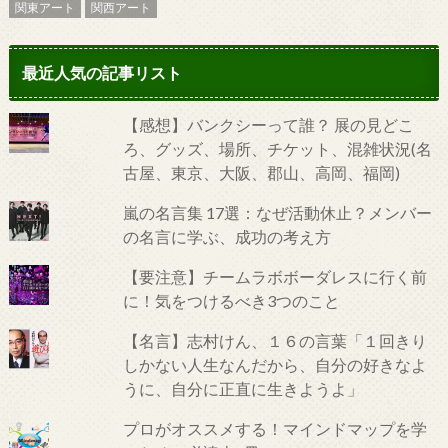
関東アート
関西アート
最近人気の記事リスト
【感想】バンクシーって誰？ 展の見どこ
ろ、グッズ、場所、チケット、混雑状況(名
古屋、東京、大阪、郡山、高岡、福岡)
嵐の名言集 17選：なぜ活動休止？メンバー
の名言に学ぶ、成功の考え方
【要注意】チームラボボーダレスに行く前
に！気をつけるべき3つのこと
【名言】志村けん、１６の言葉「１回きり
しかない人生なんだから、自分の好きなよ
うに、自分に正直に生きようよ」
プロがオススメする！マインドマップを学