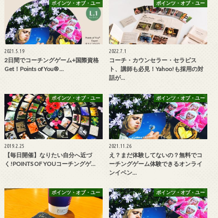
ポインツ・オブ・ユー
ポインツ・オブ・ユー
2021.5.19
2022.7.1
2日間でコーチングゲーム+国際資格
コーチ・カウンセラー・セラピス
Get！Points of You® …
ト、講師も必見！Yahoo!も採用の対
話が…
ポインツ・オブ・ユー
ポインツ・オブ・ユー
2019.2.25
2021.11.26
【毎日開催】なりたい自分へ近づ
え？まだ体験してないの？無料でコ
く!POINTS OF YOUコーチングゲ…
ーチングゲーム体験できるオンライ
ンイベン…
ポインツ・オブ・ユー
ポインツ・オブ・ユー