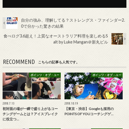
自分の強み、理解してる？ストレングス・ファインダー2.
0で分かった驚きの結果
食べログ3.6超え！上質なオーストラリア料理を楽しめるS
alt by Luke Mangan＠新丸ビル
RECOMMEND
こちらの記事も人気です。
ポインツ・オブ・ユー
ポインツ・オブ・ユー
2018.7.13
2018.10.19
初対面の場が一瞬で盛り上がるコー
【東京・渋谷】Googleも採用の
チングゲームとは？アイスブレイク
POINTS OF YOUコーチングゲ…
に役立つ…