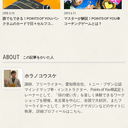
2018.6.14
2019.6.13
誰でもできる！POINTS OF YOUパン
マスターが解説！POINTS OF YOU®
クタムのカードで日々セルフコ…
コーチングゲームとは？
ABOUT
この記事をかいた人
ホラノコウスケ
講師、フリーライター。愛知県在住。 トニー・ブザン公認
マインドマップ®・インストラクター、Points of You®認定ト
レーナーとして、「頭の使い方」を楽しく体験できるワーク
ショップを開催。名古屋を中心に、全国で大好評。 またフ
リーライターとして、タウンワークマガジンなどのサイトに
執筆。
詳細プロフィールはこちら
。