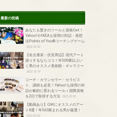
最新の投稿
あなたも驚きのツールと資格Get！
Yahoo!やIKEAも採用の対話・発想
法Points of You®コーチングゲーム
2023.02.02
【名古屋栄・伏見周辺】現代アート
巡りするならココ！年500展以上い
く男のオススメ美術館・ギャラリー
2022.10.19
コーチ・カウンセラー・セラピス
ト、講師も必見！Yahoo!も採用の対
話が劇的に変わるツール＋国際資格
を2日で取得する方法
2022.07.01
【動画あり】GWにオススメのアー
ト8選！年563展まわる男が厳選！
2022.05.02