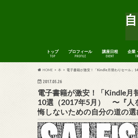
トップ
プロフィール
講座日程
企業
TOP
PROFILE
EVENT
T
HOME
本
電子書籍が激安！「Kindle月替わりセール」
2017.05.26
電子書籍が激安！「Kindle
10選（2017年5月） 〜『
悔しないための自分の道の選