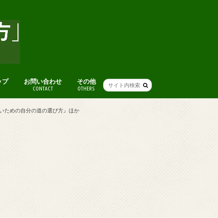
ップ
お問い合わせ
その他
CONTACT
OTHERS
人気記事まとめ
アート
グルメ
本
ライフハック(便利ワザ・考え方)
人生・仕事を楽しむ考え方
ファッション
ブログ術
おすすめスポット
便利ツール・ガジェット
音楽
オススメ映画
その他
しないための自分の道の選び方』ほか