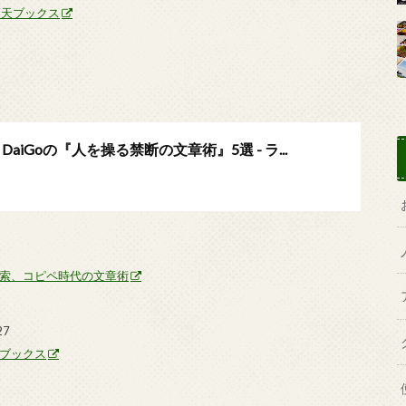
楽天ブックス
iGoの『人を操る禁断の文章術』5選 - ラ...
検索、コピペ時代の文章術
27
ブックス