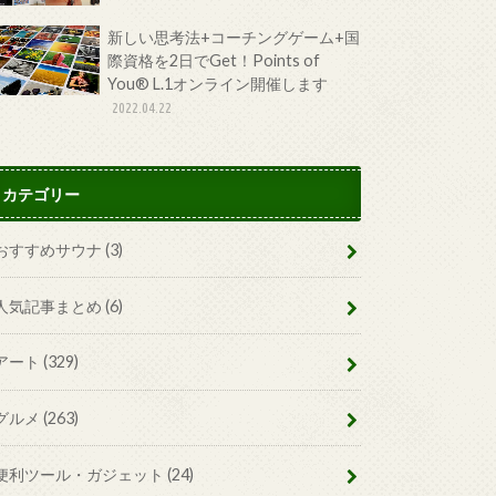
新しい思考法+コーチングゲーム+国
際資格を2日でGet！Points of
You® L.1オンライン開催します
2022.04.22
カテゴリー
おすすめサウナ
(3)
人気記事まとめ
(6)
アート
(329)
グルメ
(263)
便利ツール・ガジェット
(24)