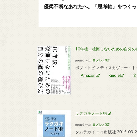
優柔不断なあなたへ。「思考軸」をつくって
10年後、後悔しないための自分の
posted with
ヨメレバ
ボブ・トビン ディスカヴァー・トゥエ
Amazon
Kindle
楽
ラクガキノート術
posted with
ヨメレバ
タムラカイ エイ出版社 2015-03-2