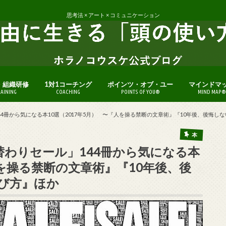
思考法 × アート × コミュニケーション
・組織研修
1対1コーチング
ポインツ・オブ・ユー
マインドマ
RAINING
COACHING
POINTS OF YOU®
MIND MAP®
144冊から気になる本10選（2017年5月） 〜『人を操る禁断の文章術』『10年後、後悔
本
月替わりセール」144冊から気になる本
人を操る禁断の文章術』『10年後、後
び方』ほか