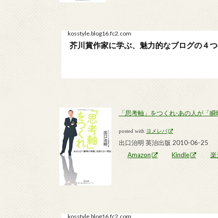
kosstyle.blog16.fc2.com
芥川賞作家に学ぶ、魅力的なブログの４つの書き方
「思考軸」をつくれ-あの人が「瞬
posted with
ヨメレバ
出口治明 英治出版 2010-06-25
Amazon
Kindle
楽
kosstyle.blog16.fc2.com