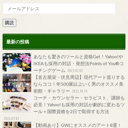
購読
最新の投稿
あなたも驚きのツールと資格Get！Yahoo!や
IKEAも採用の対話・発想法Points of You®コ
ーチングゲーム
2023.02.02
【名古屋栄・伏見周辺】現代アート巡りする
ならココ！年500展以上いく男のオススメ美
術館・ギャラリー
2022.10.19
コーチ・カウンセラー・セラピスト、講師も
必見！Yahoo!も採用の対話が劇的に変わるツ
ール＋国際資格を2日で取得する方法
2022.07.01
【動画あり】GWにオススメのアート8選！