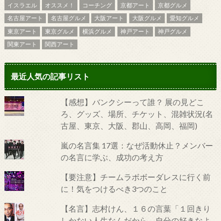
イスラエル
オススメ！
コーチング
京都アート
京都グルメ
名古屋アート
名古屋グルメ
大阪アート
大阪グルメ
愛知グルメ
東京アート
東京グルメ
横浜グルメ
神戸アート
神戸グルメ
関東アート
関西アート
最近人気の記事リスト
【感想】バンクシーって誰？ 展の見どこ
ろ、グッズ、場所、チケット、混雑状況(名
古屋、東京、大阪、郡山、高岡、福岡)
嵐の名言集 17選：なぜ活動休止？メンバー
の名言に学ぶ、成功の考え方
【要注意】チームラボボーダレスに行く前
に！気をつけるべき3つのこと
【名言】志村けん、１６の言葉「１回きり
しかない人生なんだから、自分の好きなよ