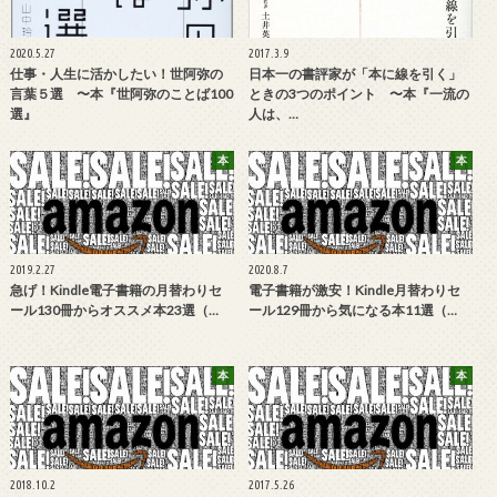
2020.5.27
2017.3.9
仕事・人生に活かしたい！世阿弥の
日本一の書評家が「本に線を引く」
言葉５選 〜本『世阿弥のことば100
ときの3つのポイント 〜本『一流の
選』
人は、…
本
本
2019.2.27
2020.8.7
急げ！Kindle電子書籍の月替わりセ
電子書籍が激安！Kindle月替わりセ
ール130冊からオススメ本23選（…
ール129冊から気になる本11選（…
本
本
2018.10.2
2017.5.26