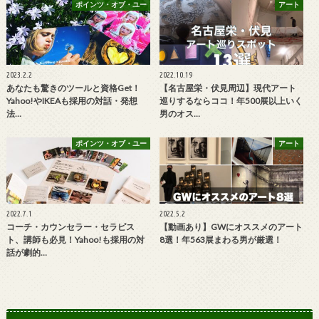
ポインツ・オブ・ユー
アート
2023.2.2
2022.10.19
あなたも驚きのツールと資格Get！
【名古屋栄・伏見周辺】現代アート
Yahoo!やIKEAも採用の対話・発想
巡りするならココ！年500展以上いく
法…
男のオス…
ポインツ・オブ・ユー
アート
2022.7.1
2022.5.2
コーチ・カウンセラー・セラピス
【動画あり】GWにオススメのアート
ト、講師も必見！Yahoo!も採用の対
8選！年563展まわる男が厳選！
話が劇的…