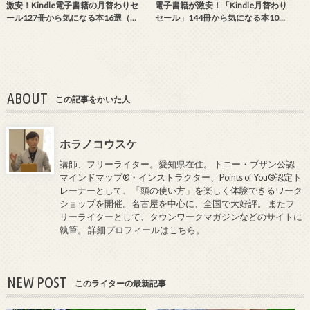
激安！Kindle電子書籍の月替わりセ
電子書籍が激安！「Kindle月替わり
ール127冊から気になる本16選（…
セール」144冊から気になる本10…
ABOUT
この記事をかいた人
ホラノコウスケ
講師、フリーライター。愛知県在住。 トニー・ブザン公認
マインドマップ®・インストラクター、Points of You®認定ト
レーナーとして、「頭の使い方」を楽しく体験できるワーク
ショップを開催。名古屋を中心に、全国で大好評。 またフ
リーライターとして、タウンワークマガジンなどのサイトに
執筆。
詳細プロフィールはこちら
。
NEW POST
このライターの最新記事