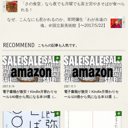
「さの食堂」なら夜でも月曜でも富士宮やきそばが食べら
れる！
なぜ、こんなにも惹かれるのか。草間彌生「わが永遠の
魂」＠国立新美術館【〜2017/5/22】
RECOMMEND
こちらの記事も人気です。
本
本
2017.8.14
2021.11.1
電子書籍が激安！Kindle月替わりセ
電子書籍が激安！Kindle月替わりセ
ール140冊から気になる本19選（…
ール120冊から気になる本13選（…
本
本