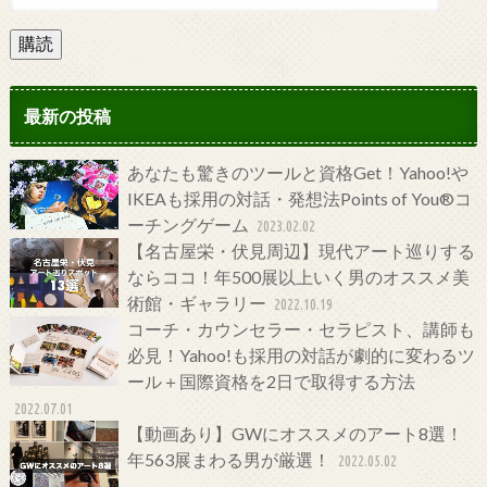
購読
最新の投稿
あなたも驚きのツールと資格Get！Yahoo!や
IKEAも採用の対話・発想法Points of You®コ
ーチングゲーム
2023.02.02
【名古屋栄・伏見周辺】現代アート巡りする
ならココ！年500展以上いく男のオススメ美
術館・ギャラリー
2022.10.19
コーチ・カウンセラー・セラピスト、講師も
必見！Yahoo!も採用の対話が劇的に変わるツ
ール＋国際資格を2日で取得する方法
2022.07.01
【動画あり】GWにオススメのアート8選！
年563展まわる男が厳選！
2022.05.02