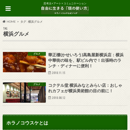
思考法 × アート × コミュニケーション
HOME
タグ : 横浜グルメ
TAG
横浜グルメ
グルメ
華正樓(かせいろう)高島屋新横浜店：横浜
中華街の味を、駅ビル内で！出張時のラ
ンチ・ディナーに便利！
2018.11.15
グルメ
コクテル堂 横浜みなとみらい店：おしゃ
れカフェが横浜美術館の目の前に！
2018.08.12
ホラノコウスケとは