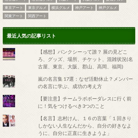
東京アート
東京グルメ
横浜グルメ
神戸アート
神戸グルメ
関東アート
関西アート
最近人気の記事リスト
【感想】バンクシーって誰？ 展の見どこ
ろ、グッズ、場所、チケット、混雑状況(名
古屋、東京、大阪、郡山、高岡、福岡)
嵐の名言集 17選：なぜ活動休止？メンバー
の名言に学ぶ、成功の考え方
【要注意】チームラボボーダレスに行く前
に！気をつけるべき3つのこと
【名言】志村けん、１６の言葉「１回きり
しかない人生なんだから、自分の好きなよ
うに、自分に正直に生きようよ」